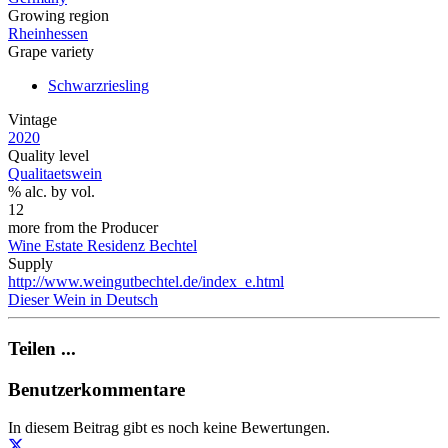
Growing region
Rheinhessen
Grape variety
Schwarzriesling
Vintage
2020
Quality level
Qualitaetswein
% alc. by vol.
12
more from the Producer
Wine Estate Residenz Bechtel
Supply
http://www.weingutbechtel.de/index_e.html
Dieser Wein in Deutsch
Teilen ...
Benutzerkommentare
In diesem Beitrag gibt es noch keine Bewertungen.