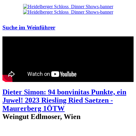
Suche im Weinführer
Dieter Simon: 94 bonvinitas Punkte, ein
Juwel! 2023 Riesling Ried Saetzen -
Maurerberg 1ÖTW
Weingut Edlmoser, Wien