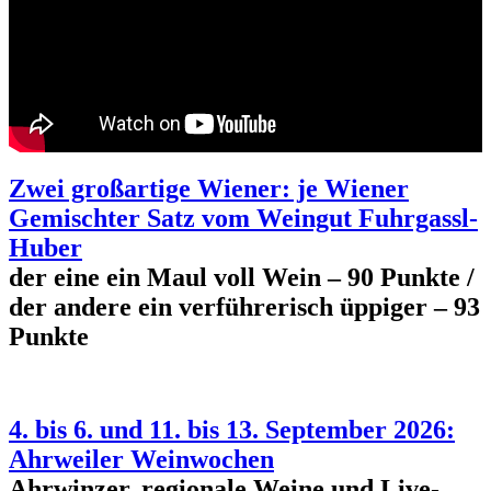
Zwei großartige Wiener: je Wiener
Gemischter Satz vom Weingut Fuhrgassl-
Huber
der eine ein Maul voll Wein – 90 Punkte /
der andere ein verführerisch üppiger – 93
Punkte
4. bis 6. und 11. bis 13. September 2026:
Ahrweiler Weinwochen
Ahrwinzer, regionale Weine und Live-