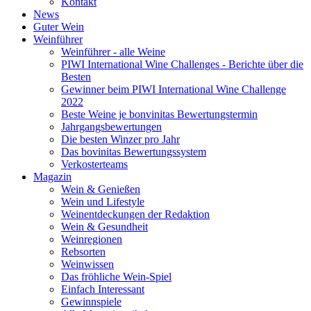
Kontakt
News
Guter Wein
Weinführer
Weinführer - alle Weine
PIWI International Wine Challenges - Berichte über die
Besten
Gewinner beim PIWI International Wine Challenge
2022
Beste Weine je bonvinitas Bewertungstermin
Jahrgangsbewertungen
Die besten Winzer pro Jahr
Das bovinitas Bewertungssystem
Verkosterteams
Magazin
Wein & Genießen
Wein und Lifestyle
Weinentdeckungen der Redaktion
Wein & Gesundheit
Weinregionen
Rebsorten
Weinwissen
Das fröhliche Wein-Spiel
Einfach Interessant
Gewinnspiele