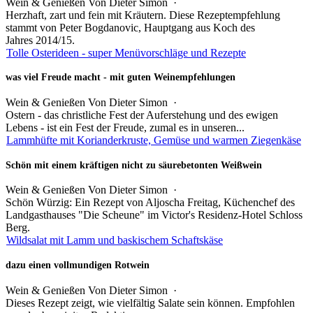
Wein & Genießen
Von
Dieter Simon
·
Herzhaft, zart und fein mit Kräutern. Diese Rezeptempfehlung
stammt von Peter Bogdanovic, Hauptgang aus Koch des
Jahres 2014/15.
Tolle Osterideen - super Menüvorschläge und Rezepte
was viel Freude macht - mit guten Weinempfehlungen
Wein & Genießen
Von
Dieter Simon
·
Ostern - das christliche Fest der Auferstehung und des ewigen
Lebens - ist ein Fest der Freude, zumal es in unseren...
Lammhüfte mit Korianderkruste, Gemüse und warmen Ziegenkäse
Schön mit einem kräftigen nicht zu säurebetonten Weißwein
Wein & Genießen
Von
Dieter Simon
·
Schön Würzig: Ein Rezept von Aljoscha Freitag, Küchenchef des
Landgasthauses "Die Scheune" im Victor's Residenz-Hotel Schloss
Berg.
Wildsalat mit Lamm und baskischem Schaftskäse
dazu einen vollmundigen Rotwein
Wein & Genießen
Von
Dieter Simon
·
Dieses Rezept zeigt, wie vielfältig Salate sein können. Empfohlen