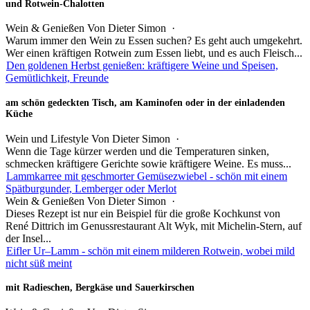
und Rotwein-Chalotten
Wein & Genießen
Von
Dieter Simon
·
Warum immer den Wein zu Essen suchen? Es geht auch umgekehrt.
Wer einen kräftigen Rotwein zum Essen liebt, und es auch Fleisch...
Den goldenen Herbst genießen: kräftigere Weine und Speisen,
Gemütlichkeit, Freunde
am schön gedeckten Tisch, am Kaminofen oder in der einladenden
Küche
Wein und Lifestyle
Von
Dieter Simon
·
Wenn die Tage kürzer werden und die Temperaturen sinken,
schmecken kräftigere Gerichte sowie kräftigere Weine. Es muss...
Lammkarree mit geschmorter Gemüsezwiebel - schön mit einem
Spätburgunder, Lemberger oder Merlot
Wein & Genießen
Von
Dieter Simon
·
Dieses Rezept ist nur ein Beispiel für die große Kochkunst von
René Dittrich im Genussrestaurant Alt Wyk, mit Michelin-Stern, auf
der Insel...
Eifler Ur–Lamm - schön mit einem milderen Rotwein, wobei mild
nicht süß meint
mit Radieschen, Bergkäse und Sauerkirschen