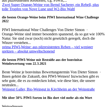
aus pilzresistenten Rebsorten, s.g. PIWIs,...
Zwei Super Orange-Weine von Bernd Sacherer, ein Rebell, plus
tolle Tropfen von Nove Lune und W2-Bio Waltl
die besten Orange-Weine beim PIWI International Wine Challenge
2022
PIWI International Wine Challenges
Von
Dieter Simon
·
Orange-Weine sind immer besonders spannend, da so gut wie 100%
Natur. Sie sind zwar (noch) nicht gesetzlich geregelt, doch die
Winzer verstehen...
prima PIWI-Weine: aus pilzresistenten Reben – viel weniger
spritzen – absolut umweltschonend
die besten PIWI-Weine mit Restsüße aus der bonvinitas
Weinbewertung vom 22.3.2021
Beste Weine je bonvinitas Bewertungstermin
Von
Dieter Simon
·
Ihnen gehört die Zukunft, den PIWI-Weinen! Inzwischen gibt es
sehr gute, die es zu entdecken lohnt, wie diese hier, die unsere
neutralen...
Weingut Galler, Bio-Weingut in Kirchheim an der Weinstraße
Mit über 50% PIWI-Sorten ist Bio dort viel mehr als ein Wort
Weinadressen