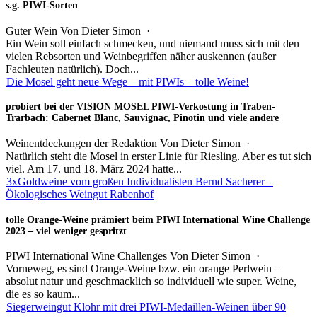
s.g. PIWI-Sorten
Guter Wein
Von
Dieter Simon
·
Ein Wein soll einfach schmecken, und niemand muss sich mit den
vielen Rebsorten und Weinbegriffen näher auskennen (außer
Fachleuten natürlich). Doch...
Die Mosel geht neue Wege – mit PIWIs – tolle Weine!
probiert bei der VISION MOSEL PIWI-Verkostung in Traben-
Trarbach: Cabernet Blanc, Sauvignac, Pinotin und viele andere
Weinentdeckungen der Redaktion
Von
Dieter Simon
·
Natürlich steht die Mosel in erster Linie für Riesling. Aber es tut sich
viel. Am 17. und 18. März 2024 hatte...
3xGoldweine vom großen Individualisten Bernd Sacherer –
Ökologisches Weingut Rabenhof
tolle Orange-Weine prämiert beim PIWI International Wine Challenge
2023 – viel weniger gespritzt
PIWI International Wine Challenges
Von
Dieter Simon
·
Vorneweg, es sind Orange-Weine bzw. ein orange Perlwein –
absolut natur und geschmacklich so individuell wie super. Weine,
die es so kaum...
Siegerweingut Klohr mit drei PIWI-Medaillen-Weinen über 90