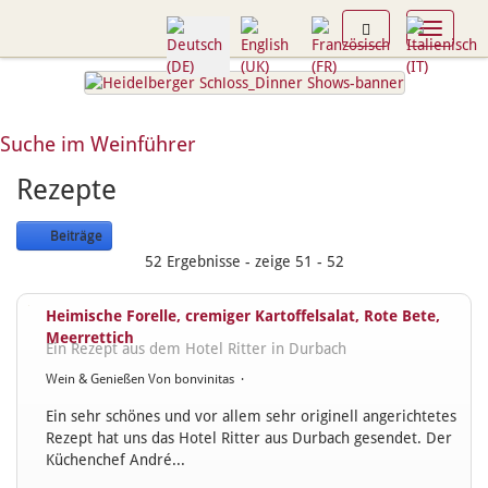
Toggle n
Suche im Weinführer
Rezepte
Beiträge
52 Ergebnisse - zeige 51 - 52
Heimische Forelle, cremiger Kartoffelsalat, Rote Bete,
Meerrettich
Ein Rezept aus dem Hotel Ritter in Durbach
Wein & Genießen
Von
bonvinitas
·
Ein sehr schönes und vor allem sehr originell angerichtetes
Rezept hat uns das Hotel Ritter aus Durbach gesendet. Der
Küchenchef André...