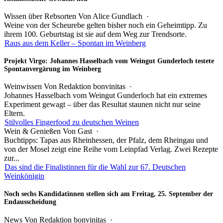
Wissen über Rebsorten
Von Alice Gundlach ·
Weine von der Scheurebe gelten bisher noch ein Geheimtipp. Zu
ihrem 100. Geburtstag ist sie auf dem Weg zur Trendsorte.
Raus aus dem Keller – Spontan im Weinberg
Projekt Virgo: Johannes Hasselbach vom Weingut Gunderloch testete
Spontanvergärung im Weinberg
Weinwissen
Von Redaktion bonvinitas ·
Johannes Hasselbach vom Weingut Gunderloch hat ein extremes
Experiment gewagt – über das Resultat staunen nicht nur seine
Eltern.
Stilvolles Fingerfood zu deutschen Weinen
Wein & Genießen
Von
Gast
·
Buchtipps: Tapas aus Rheinhessen, der Pfalz, dem Rheingau und
von der Mosel zeigt eine Reihe vom Leinpfad Verlag. Zwei Rezepte
zur...
Das sind die Finalistinnen für die Wahl zur 67. Deutschen
Weinkönigin
Noch sechs Kandidatinnen stellen sich am Freitag, 25. September der
Endausscheidung
News
Von Redaktion bonvinitas ·