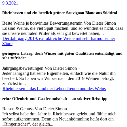
9.3.2021
Rheinhessen und ein herrlich grüner Sauvignon Blanc aus Südtirol
Beste Weine je bonvinitas Bewertungstermin
Von
Dieter Simon
·
Es sind Weine, die viel Spaß machen, und so wundert es nicht, dass
sie unsere neutralen Prüfer als sehr gut bewertet haben,...
Der Jahrgang 2019: extraktreiche Weine mit sehr harmonischer
Säure
geringerer Ertrag, doch Winzer mit guten Qualitäten entschädigt und
sehr zufrieden
Jahrgangsbewertungen
Von
Dieter Simon
·
Jeder Jahrgang hat seine Eigenheiten, einfach wie die Natur ihn
beschert. So haben wir Winzer nach den 2019 Weinen befragt,
zunächst in...
Rheinhessen – das Land der Lebensfreude und des Weins
echte Offenheit und Gastfreundschaft – attraktiver Reisetipp
Reisen & Genuss
Von
Dieter Simon
·
Ich selbst habe drei Jahre in Rheinhessen gelebt und fühlte mich
sofort aufgenommen. Denn ein Neuankömmling heißt dort ein
„Ringeritscher“, der gleich...