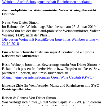
Weinbau: Auch Schutzgemeinschaft Rheinhessen anerkannt
rheinland-pfälzischer Weinbauminister Volker Wissing überreicht
Urkunde
News
Von
Dieter Simon
·
Im Rahmen des Weinbautags Rheinhessen am 25. Januar 2019 in
Nieder-Olm hat der rheinland-pfälzische Weinbauminister, Volker
Wissing (FDP), nach der Pfalz...
Die besten Weine mit Restsüße der bonvinitas Weinbewertung v.
22.10.2018
Eine schöne Scheurebe Pfalz, ein super Australier und ein prima
Kaiserstühler Muskateller
Beste Weine je bonvinitas Bewertungstermin
Von
Dieter Simon
·
Bekanntlich passen feinherbe Weine bzw. Tropfen mit Restsüße zu
pikanteren Speisen, und umso süßer auch zu...
Mainz – eine der internationalen Great Wine Capitals (GWC)
lohnende Ziele für Weinfreunde: Mainz und Rheinhessen mit GWC
Preisträger-Betrieben
Reisen & Genuss
Von
Dieter Simon
·
Was verbirgt sich hinter „Great Wine Capitals“ (GWC)? In diesem