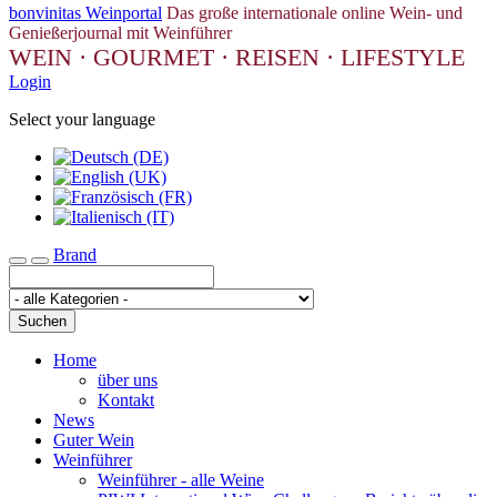
bonvinitas Weinportal
Das große internationale online Wein- und
Genießerjournal mit Weinführer
WEIN · GOURMET · REISEN · LIFESTYLE
Login
Select your language
Brand
Toggle navigation
Suchen
Home
über uns
Kontakt
News
Guter Wein
Weinführer
Weinführer - alle Weine