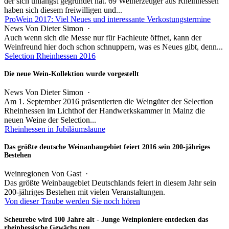
der sich unlängst gegründet hat. 69 Weinerzeuger aus Rheinhessen
haben sich diesem freiwilligen und...
ProWein 2017: Viel Neues und interessante Verkostungstermine
News
Von
Dieter Simon
·
Auch wenn sich die Messe nur für Fachleute öffnet, kann der
Weinfreund hier doch schon schnuppern, was es Neues gibt, denn...
Selection Rheinhessen 2016
Die neue Wein-Kollektion wurde vorgestellt
News
Von
Dieter Simon
·
Am 1. September 2016 präsentierten die Weingüter der Selection
Rheinhessen im Lichthof der Handwerkskammer in Mainz die
neuen Weine der Selection...
Rheinhessen in Jubiläumslaune
Das größte deutsche Weinanbaugebiet feiert 2016 sein 200-jähriges
Bestehen
Weinregionen
Von
Gast
·
Das größte Weinbaugebiet Deutschlands feiert in diesem Jahr sein
200-jähriges Bestehen mit vielen Veranstaltungen.
Von dieser Traube werden Sie noch hören
Scheurebe wird 100 Jahre alt - Junge Weinpioniere entdecken das
rheinhessische Gewächs neu