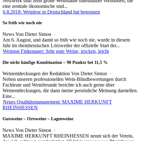
Netzwerk sind zehn große Weinstädte miteinander verbunden, die
eine zentrale ökonomische und...
6.8.2018: Weinlese in Deutschland hat begonnen
So früh wie noch nie
News
Von
Dieter Simon
·
Am 6. August, und damit so früh wie noch nie, wurde in diesem
Jahr im rheinhessischen Lörzweiler der offizielle Start der...
Weingut Finkenauer: Sehr gute Weine, trocken, leicht
Die nicht häufige Kombination – 90 Punkte bei 11,5 %
Weinentdeckungen der Redaktion
Von
Dieter Simon
·
Neben unseren professionellen Wein-Blindbewertungen durch
Fachleute und Weinfreunde berichte ich auch gerne über
Weinentdeckungen, die dann meine persönliche Meinung darstellen.
Eine...
Neues Qualitätsmanagement: MAXIME HERKUNFT
RHEINHESSEN
Gutsweine – Ortsweine – Lagenweine
News
Von
Dieter Simon
·
MAXIME HERKUNFT RHEINHESSEN nennt sich der Verein,