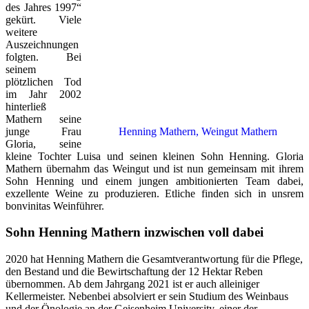
des Jahres 1997“
gekürt. Viele
weitere
Auszeichnungen
folgten. Bei
seinem
plötzlichen Tod
im Jahr 2002
hinterließ
Mathern seine
junge Frau
Henning Mathern, Weingut Mathern
Gloria, seine
kleine Tochter Luisa und seinen kleinen Sohn Henning. Gloria
Mathern übernahm das Weingut und ist nun gemeinsam mit ihrem
Sohn Henning und einem jungen ambitionierten Team dabei,
exzellente Weine zu produzieren. Etliche finden sich in unsrem
bonvinitas Weinführer.
Sohn Henning Mathern inzwischen voll dabei
2020 hat Henning Mathern die Gesamtverantwortung für die Pflege,
den Bestand und die Bewirtschaftung der 12 Hektar Reben
übernommen. Ab dem Jahrgang 2021 ist er auch alleiniger
Kellermeister. Nebenbei absolviert er sein Studium des Weinbaus
und der Önologie an der Geisenheim University, einer der