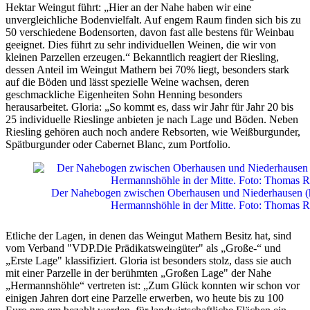
Hektar Weingut führt: „Hier an der Nahe haben wir eine
unvergleichliche Bodenvielfalt. Auf engem Raum finden sich bis zu
50 verschiedene Bodensorten, davon fast alle bestens für Weinbau
geeignet. Dies führt zu sehr individuellen Weinen, die wir von
kleinen Parzellen erzeugen.“ Bekanntlich reagiert der Riesling,
dessen Anteil im Weingut Mathern bei 70% liegt, besonders stark
auf die Böden und lässt spezielle Weine wachsen, deren
geschmackliche Eigenheiten Sohn Henning besonders
herausarbeitet. Gloria: „So kommt es, dass wir Jahr für Jahr 20 bis
25 individuelle Rieslinge anbieten je nach Lage und Böden. Neben
Riesling gehören auch noch andere Rebsorten, wie Weißburgunder,
Spätburgunder oder Cabernet Blanc, zum Portfolio.
Der Nahebogen zwischen Oberhausen und Niederhausen (hin
Hermannshöhle in der Mitte. Foto: Thomas R
Etliche der Lagen, in denen das Weingut Mathern Besitz hat, sind
vom Verband "VDP.Die Prädikatsweingüter" als „Große-“ und
„Erste Lage" klassifiziert. Gloria ist besonders stolz, dass sie auch
mit einer Parzelle in der berühmten „Großen Lage" der Nahe
„Hermannshöhle“ vertreten ist: „Zum Glück konnten wir schon vor
einigen Jahren dort eine Parzelle erwerben, wo heute bis zu 100