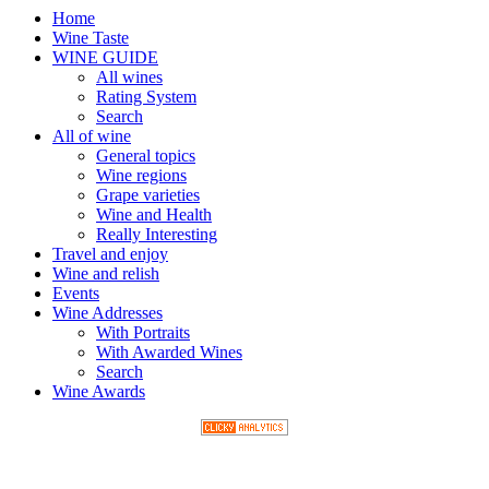
Home
Wine Taste
WINE GUIDE
All wines
Rating System
Search
All of wine
General topics
Wine regions
Grape varieties
Wine and Health
Really Interesting
Travel and enjoy
Wine and relish
Events
Wine Addresses
With Portraits
With Awarded Wines
Search
Wine Awards