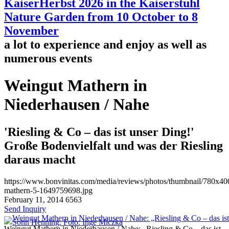
KaiserHerbst 2026 in the Kaiserstuhl
Nature Garden from 10 October to 8
November
a lot to experience and enjoy as well as
numerous events
Weingut Mathern in
Niederhausen / Nahe
'Riesling & Co – das ist unser Ding!'
Große Bodenvielfalt und was der Riesling
daraus macht
https://www.bonvinitas.com/media/reviews/photos/thumbnail/780x40
mathern-5-1649759698.jpg
February 11, 2014
6563
Send Inquiry
Weingut Mathern in Niederhausen / Nahe: „Riesling & Co – das ist