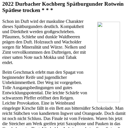
2022 Durbacher Kochberg Spätburgunder Rotwein
Spätlese trocken * * *
Schon im Duft wird der maskuline Charakter
dieses Spätburgunders deutlich. Kompaktheit
und Direktheit werden großgeschrieben.
Pflaumen, Schlehe und dunkle Waldbeeren
prägen den Duft. Holzrauch und Wacholder
sorgen für Mineralität und Würze. Nelken und
Zimt vervollkommnen den Duftreigen, der mit
einer satten Note nach Mokka und Tabak
endet.
Beim Geschmack erlebt man den Spagat von
beginnender Reife und jugendlicher
Unbekümmertheit. Der Weg ist vorgegeben.
Tolle Ausgangsbedingungen und gutes
Entwicklungspotential. Die leichte Schärfe von
schwarzem Pfeffer eröffnet den Reigen.
Leichte Provokation. Eine in Weinbrand
eingelegte Kirsche fällt in ein Bett aus bittersüßer Schokolade. Man
reicht Stäbchen von kandiertem Ingwer und Orangeade. Doch damit
ist noch nicht Schluss. Das Finale ist vom Feinsten. Waren bis jetzt
die Streicher am Werk greifen jetzt Saxophone und Pauken in das