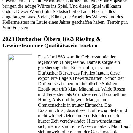
Geschehen ein. Zimt, Wacholder, Lakritze und eine Spur Sojasoße
bringen die nötige Würze ins Spiel. Und dieses Spiel will kaum
enden. Dieser Wein strahlt Selbstsicherheit aus. Hier ist alles
eingefangen, was Boden, Klima, die Arbeit des Winzers und des
Kellermeisters im Laufe eines Jahres geschaffen haben. Terroir pur.
Vom Feinsten.
2023 Durbacher Ölberg 1863 Riesling &
Gewürztraminer Qualitätswein trocken
Das Jahr 1863 war die Geburtsstunde der
legendären Ölbergweine. Damals sorgte ein
großherzoglicher Erlass dafür, dass nur
Durbacher Bürger das Privileg hatten, diese
exponierte Lage zu bewirtschaften. Schon der
Duft versetzt einen in himmlische Sphären.
Exotik pur trifft klare Mineralität. Wilde Rosen
und Feuerstein als Grundelement. Karamell und
Honig, Anis und Ingwer, Mango und
Orangenschale in trauter Eintracht. Das
Erstaunlich ist, dass dieser Duft ewig bleibt und
nicht wie bei vielen anderen Blendern nach
kurzer Zeit verschwindet. Hier wünscht man
sich, mehr als nur eine Nase zu haben. Man fragt
sich unweigerlich; kann der Geschmack da