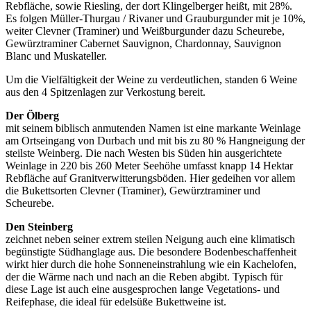
Rebfläche, sowie Riesling, der dort Klingelberger heißt, mit 28%.
Es folgen Müller-Thurgau / Rivaner und Grauburgunder mit je 10%,
weiter Clevner (Traminer) und Weißburgunder dazu Scheurebe,
Gewürztraminer Cabernet Sauvignon, Chardonnay, Sauvignon
Blanc und Muskateller.
Um die Vielfältigkeit der Weine zu verdeutlichen, standen 6 Weine
aus den 4 Spitzenlagen zur Verkostung bereit.
Der Ölberg
mit seinem biblisch anmutenden Namen ist eine markante Weinlage
am Ortseingang von Durbach und mit bis zu 80 % Hangneigung der
steilste Weinberg. Die nach Westen bis Süden hin ausgerichtete
Weinlage in 220 bis 260 Meter Seehöhe umfasst knapp 14 Hektar
Rebfläche auf Granitverwitterungsböden. Hier gedeihen vor allem
die Bukettsorten Clevner (Traminer), Gewürztraminer und
Scheurebe.
Den Steinberg
zeichnet neben seiner extrem steilen Neigung auch eine klimatisch
begünstigte Südhanglage aus. Die besondere Bodenbeschaffenheit
wirkt hier durch die hohe Sonneneinstrahlung wie ein Kachelofen,
der die Wärme nach und nach an die Reben abgibt. Typisch für
diese Lage ist auch eine ausgesprochen lange Vegetations- und
Reifephase, die ideal für edelsüße Bukettweine ist.