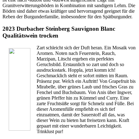
Granitverwitterungsböden in Kombination mit sandigem Lehm. Die
Böden sind daher etwas kräftiger und hervorragend geeignet für die
Reben der Burgunderfamilie, insbesondere für den Spätburgunder.
2023 Durbacher Steinberg Sauvignon Blanc
Qualitätswein trocken
Zart schleicht sich der Duft heran. Ein Mosaik von
Aromen. Noten nach Feuerstein, Rauch,
Marzipan, Litschi ergeben ein perfektes
Geruchsbild. Erstaunlich so zart und doch so
ausdrucksstark. Hoppla, jetzt komm ich!
Geschmacklich steht er sofort mitten im Raum.
Präsenz pur. Welch ein Auftritt! Von Grapefruit bis
Mirabelle, über grünes Laub und frisches Gras zu
Fenchel und Buchsbaum. Von Anis über Ingwer,
grünen Pfeffer hin zu Kümmel und Curry. Eine
zarte Fruchtsüße sorgt für Schmelz und Fülle. Bei
dieser Aromenfülle empfiehlt es sich tief
einzuatmen, damit der Sauerstoff all das, was
dieser Wein zu bieten hat freisetzen kann. Kraft
gepaart mit einer wunderbaren Leichtigkeit.
Trinklust pur!