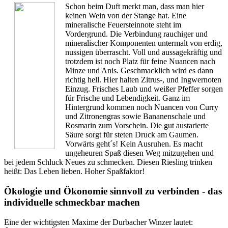
Schon beim Duft merkt man, dass man hier
keinen Wein von der Stange hat. Eine
mineralische Feuersteinnote steht im
Vordergrund. Die Verbindung rauchiger und
mineralischer Komponenten untermalt von erdig,
nussigen überrascht. Voll und aussagekräftig und
trotzdem ist noch Platz für feine Nuancen nach
Minze und Anis. Geschmacklich wird es dann
richtig hell. Hier halten Zitrus-, und Ingwernoten
Einzug. Frisches Laub und weißer Pfeffer sorgen
für Frische und Lebendigkeit. Ganz im
Hintergrund kommen noch Nuancen von Curry
und Zitronengras sowie Bananenschale und
Rosmarin zum Vorschein. Die gut austarierte
Säure sorgt für steten Druck am Gaumen.
Vorwärts geht´s! Kein Ausruhen. Es macht
ungeheuren Spaß diesen Weg mitzugehen und
bei jedem Schluck Neues zu schmecken. Diesen Riesling trinken
heißt: Das Leben lieben. Hoher Spaßfaktor!
Ökologie und Ökonomie sinnvoll zu verbinden - das
individuelle schmeckbar machen
Eine der wichtigsten Maxime der Durbacher Winzer lautet: