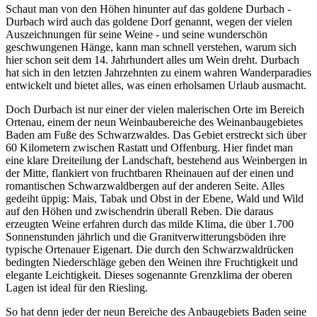
Schaut man von den Höhen hinunter auf das goldene Durbach -
Durbach wird auch das goldene Dorf genannt, wegen der vielen
Auszeichnungen für seine Weine - und seine wunderschön
geschwungenen Hänge, kann man schnell verstehen, warum sich
hier schon seit dem 14. Jahrhundert alles um Wein dreht. Durbach
hat sich in den letzten Jahrzehnten zu einem wahren Wanderparadies
entwickelt und bietet alles, was einen erholsamen Urlaub ausmacht.
Doch Durbach ist nur einer der vielen malerischen Orte im Bereich
Ortenau, einem der neun Weinbaubereiche des Weinanbaugebietes
Baden am Fuße des Schwarzwaldes. Das Gebiet erstreckt sich über
60 Kilometern zwischen Rastatt und Offenburg. Hier findet man
eine klare Dreiteilung der Landschaft, bestehend aus Weinbergen in
der Mitte, flankiert von fruchtbaren Rheinauen auf der einen und
romantischen Schwarzwaldbergen auf der anderen Seite. Alles
gedeiht üppig: Mais, Tabak und Obst in der Ebene, Wald und Wild
auf den Höhen und zwischendrin überall Reben. Die daraus
erzeugten Weine erfahren durch das milde Klima, die über 1.700
Sonnenstunden jährlich und die Granitverwitterungsböden ihre
typische Ortenauer Eigenart. Die durch den Schwarzwaldrücken
bedingten Niederschläge geben den Weinen ihre Fruchtigkeit und
elegante Leichtigkeit. Dieses sogenannte Grenzklima der oberen
Lagen ist ideal für den Riesling.
So hat denn jeder der neun Bereiche des Anbaugebiets Baden seine