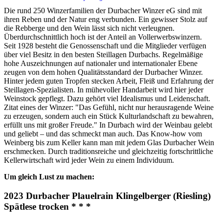
Die rund 250 Winzerfamilien der Durbacher Winzer eG sind mit
ihren Reben und der Natur eng verbunden. Ein gewisser Stolz auf
die Rebberge und den Wein lässt sich nicht verleugnen.
Überdurchschnittlich hoch ist der Anteil an Vollerwerbswinzern.
Seit 1928 besteht die Genossenschaft und die Mitglieder verfügen
über viel Besitz in den besten Steillagen Durbachs. Regelmäßige
hohe Auszeichnungen auf nationaler und internationaler Ebene
zeugen von dem hohen Qualitätsstandard der Durbacher Winzer.
Hinter jedem guten Tropfen stecken Arbeit, Fleiß und Erfahrung der
Steillagen-Spezialisten. In mühevoller Handarbeit wird hier jeder
Weinstock gepflegt. Dazu gehört viel Idealismus und Leidenschaft.
Zitat eines der Winzer: "Das Gefühl, nicht nur herausragende Weine
zu erzeugen, sondern auch ein Stück Kulturlandschaft zu bewahren,
erfüllt uns mit großer Freude." In Durbach wird der Weinbau gelebt
und geliebt – und das schmeckt man auch. Das Know-how vom
Weinberg bis zum Keller kann man mit jedem Glas Durbacher Wein
erschmecken. Durch traditionsreiche und gleichzeitig fortschrittliche
Kellerwirtschaft wird jeder Wein zu einem Individuum.
Um gleich Lust zu machen:
2023 Durbacher Plauelrain Klingelberger (Riesling)
Spätlese trocken * * *