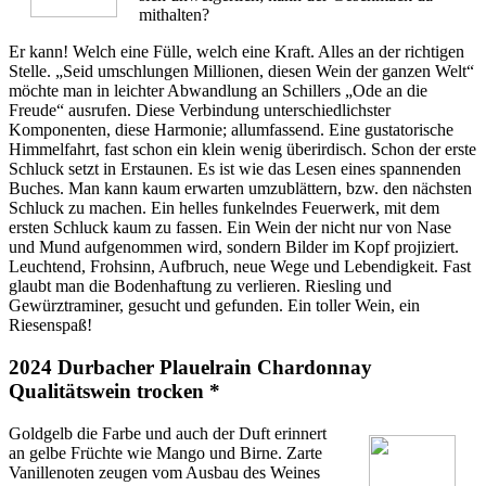
mithalten?
Er kann! Welch eine Fülle, welch eine Kraft. Alles an der richtigen
Stelle. „Seid umschlungen Millionen, diesen Wein der ganzen Welt“
möchte man in leichter Abwandlung an Schillers „Ode an die
Freude“ ausrufen. Diese Verbindung unterschiedlichster
Komponenten, diese Harmonie; allumfassend. Eine gustatorische
Himmelfahrt, fast schon ein klein wenig überirdisch. Schon der erste
Schluck setzt in Erstaunen. Es ist wie das Lesen eines spannenden
Buches. Man kann kaum erwarten umzublättern, bzw. den nächsten
Schluck zu machen. Ein helles funkelndes Feuerwerk, mit dem
ersten Schluck kaum zu fassen. Ein Wein der nicht nur von Nase
und Mund aufgenommen wird, sondern Bilder im Kopf projiziert.
Leuchtend, Frohsinn, Aufbruch, neue Wege und Lebendigkeit. Fast
glaubt man die Bodenhaftung zu verlieren. Riesling und
Gewürztraminer, gesucht und gefunden. Ein toller Wein, ein
Riesenspaß!
2024 Durbacher Plauelrain Chardonnay
Qualitätswein trocken *
Goldgelb die Farbe und auch der Duft erinnert
an gelbe Früchte wie Mango und Birne. Zarte
Vanillenoten zeugen vom Ausbau des Weines