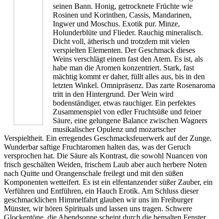
seinen Bann. Honig, getrocknete Früchte wie
Rosinen und Korinthen, Cassis, Mandarinen,
Ingwer und Moschus. Exotik pur. Minze,
Holunderblüte und Flieder. Rauchig mineralisch.
Dicht voll, ätherisch und trotzdem mit vielen
verspielten Elementen. Der Geschmack dieses
Weins verschlägt einem fast den Atem. Es ist, als
habe man die Aromen konzentriert. Stark, fast
mächtig kommt er daher, füllt alles aus, bis in den
letzten Winkel. Omnipräsenz. Das zarte Rosenaroma
tritt in den Hintergrund. Der Wein wird
bodenständiger, etwas rauchiger. Ein perfektes
Zusammenspiel von edler Fruchtsüße und feiner
Säure, eine gelungene Balance zwischen Wagners
musikalischer Opulenz und mozartscher
Verspieltheit. Ein erregendes Geschmacksfeuerwerk auf der Zunge.
Wunderbar saftige Fruchtaromen halten das, was der Geruch
versprochen hat. Die Säure als Kontrast, die sowohl Nuancen von
frisch geschälten Weiden, frischem Laub aber auch herbere Noten
nach Quitte und Orangenschale freilegt und mit den süßen
Komponenten wetteifert. Es ist ein elfentanzender süßer Zauber, ein
Verführen und Entführen, ein Hauch Erotik. Am Schluss dieser
geschmacklichen Himmelfahrt glauben wir uns im Freiburger
Münster, wir hören Spirituals und lassen uns tragen. Schwere
Glockentöne, die Abendsonne scheint durch die bemalten Fenster