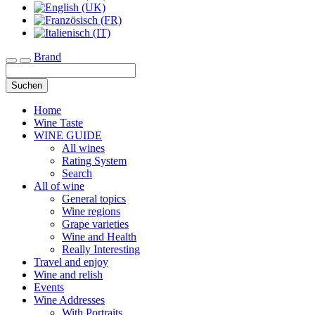
Brand
Toggle navigation
Suchen
Home
Wine Taste
WINE GUIDE
All wines
Rating System
Search
All of wine
General topics
Wine regions
Grape varieties
Wine and Health
Really Interesting
Travel and enjoy
Wine and relish
Events
Wine Addresses
With Portraits