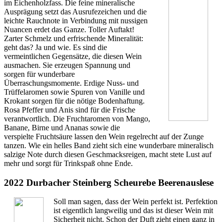
im Eichenholzfass. Die feine mineralische
Ausprägung setzt das Ausrufezeichen und die
leichte Rauchnote in Verbindung mit nussigen
Nuancen erdet das Ganze. Toller Auftakt!
Zarter Schmelz und erfrischende Mineralität:
geht das? Ja und wie. Es sind die
vermeintlichen Gegensätze, die diesen Wein
ausmachen. Sie erzeugen Spannung und
sorgen für wunderbare
Überraschungsmomente. Erdige Nuss- und
Trüffelaromen sowie Spuren von Vanille und
Krokant sorgen für die nötige Bodenhaftung.
Rosa Pfeffer und Anis sind für die Frische
verantwortlich. Die Fruchtaromen von Mango,
Banane, Birne und Ananas sowie die
verspielte Fruchtsäure lassen den Wein regelrecht auf der Zunge
tanzen. Wie ein helles Band zieht sich eine wunderbare mineralisch
salzige Note durch diesen Geschmacksreigen, macht stete Lust auf
mehr und sorgt für Trinkspaß ohne Ende.
2022 Durbacher Steinberg Scheurebe Beerenauslese
Soll man sagen, dass der Wein perfekt ist. Perfektion
ist eigentlich langweilig und das ist dieser Wein mit
Sicherheit nicht. Schon der Duft zieht einen ganz in