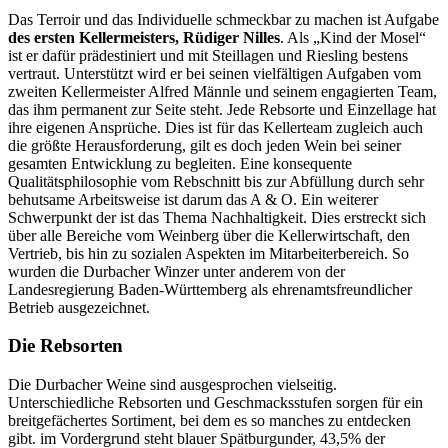
Das Terroir und das Individuelle schmeckbar zu machen ist Aufgabe
des ersten Kellermeisters, Rüdiger Nilles
. Als „Kind der Mosel“
ist er dafür prädestiniert und mit Steillagen und Riesling bestens
vertraut. Unterstützt wird er bei seinen vielfältigen Aufgaben vom
zweiten Kellermeister Alfred Männle und seinem engagierten Team,
das ihm permanent zur Seite steht. Jede Rebsorte und Einzellage hat
ihre eigenen Ansprüche. Dies ist für das Kellerteam zugleich auch
die größte Herausforderung, gilt es doch jeden Wein bei seiner
gesamten Entwicklung zu begleiten. Eine konsequente
Qualitätsphilosophie vom Rebschnitt bis zur Abfüllung durch sehr
behutsame Arbeitsweise ist darum das A & O. Ein weiterer
Schwerpunkt der ist das Thema Nachhaltigkeit. Dies erstreckt sich
über alle Bereiche vom Weinberg über die Kellerwirtschaft, den
Vertrieb, bis hin zu sozialen Aspekten im Mitarbeiterbereich. So
wurden die Durbacher Winzer unter anderem von der
Landesregierung Baden-Württemberg als ehrenamtsfreundlicher
Betrieb ausgezeichnet.
Die Rebsorten
Die Durbacher Weine sind ausgesprochen vielseitig.
Unterschiedliche Rebsorten und Geschmacksstufen sorgen für ein
breitgefächertes Sortiment, bei dem es so manches zu entdecken
gibt. im Vordergrund steht blauer Spätburgunder, 43,5% der