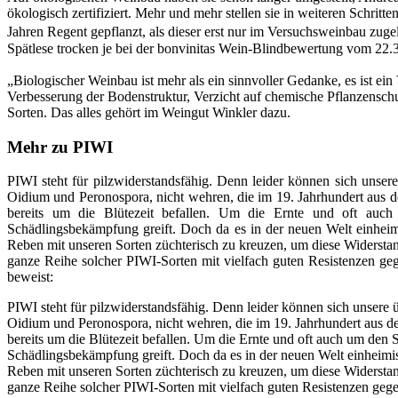
ökologisch zertifiziert. Mehr und mehr stellen sie in weiteren Schr
Jahren Regent gepflanzt, als dieser erst nur im Versuchsweinbau zuge
Spätlese trocken je bei der bonvinitas Wein-Blindbewertung vom 22.
„Biologischer Weinbau ist mehr als ein sinnvoller Gedanke, es ist e
Verbesserung der Bodenstruktur, Verzicht auf chemische Pflanzensc
Sorten. Das alles gehört im Weingut Winkler dazu.
Mehr zu PIWI
PIWI steht für pilzwiderstandsfähig. Denn leider können sich unser
Oidium und Peronospora, nicht wehren, die im 19. Jahrhundert aus d
bereits um die Blütezeit befallen. Um die Ernte und oft auc
Schädlingsbekämpfung greift. Doch da es in der neuen Welt einheimi
Reben mit unseren Sorten züchterisch zu kreuzen, um diese Widerstan
ganze Reihe solcher PIWI-Sorten mit vielfach guten Resistenzen ge
beweist:
PIWI steht für pilzwiderstandsfähig. Denn leider können sich unsere 
Oidium und Peronospora, nicht wehren, die im 19. Jahrhundert aus de
bereits um die Blütezeit befallen. Um die Ernte und oft auch um den 
Schädlingsbekämpfung greift. Doch da es in der neuen Welt einheimis
Reben mit unseren Sorten züchterisch zu kreuzen, um diese Widerstan
ganze Reihe solcher PIWI-Sorten mit vielfach guten Resistenzen geg