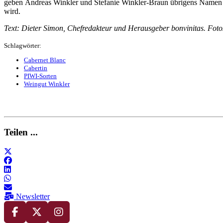
geben Andreas Winkler und Stefanie Winkler-Braun übrigens Namen n
wird.
Text: Dieter Simon, Chefredakteur und Herausgeber bonvinitas. Fot
Schlagwörter:
Cabernet Blanc
Cabertin
PIWI-Sorten
Weingut Winkler
Teilen ...
Newsletter