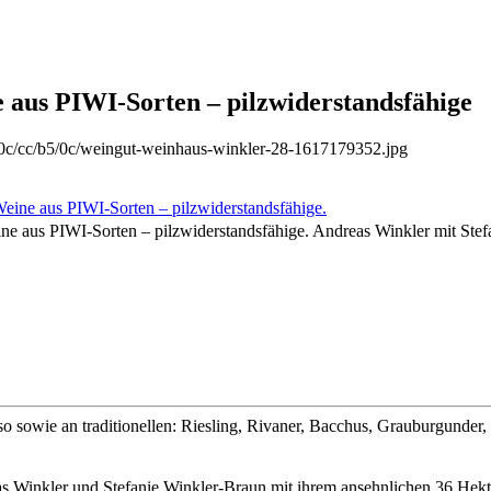
 aus PIWI-Sorten – pilzwiderstandsfähige
00c/cc/b5/0c/weingut-weinhaus-winkler-28-1617179352.jpg
e aus PIWI-Sorten – pilzwiderstandsfähige. Andreas Winkler mit Ste
o sowie an traditionellen: Riesling, Rivaner, Bacchus, Grauburgunder
s Winkler und Stefanie Winkler-Braun mit ihrem ansehnlichen 36 Hektar