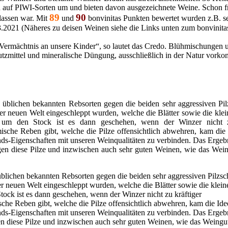
itten auf PIWI-Sorten um und bieten davon ausgezeichnete Weine. Schon 
89
90
lassen war. Mit
und
bonvinitas Punkten bewertet wurden z.B. s
3.2021 (Näheres zu deisen Weinen siehe die Links unten zum bonvinita
in Vermächtnis an unsere Kinder“, so lautet das Credo. Blühmischungen
hutzmittel und mineralische Düngung, ausschließlich in der Natur vo
e üblichen bekannten Rebsorten gegen die beiden sehr aggressiven Pil
er neuen Welt eingeschleppt wurden, welche die Blätter sowie die kle
h um den Stock ist es dann geschehen, wenn der Winzer nicht z
sche Reben gibt, welche die Pilze offensichtlich abwehren, kam die 
ds-Eigenschaften mit unseren Weinqualitäten zu verbinden. Das Ergebn
gen diese Pilze und inzwischen auch sehr guten Weinen, wie das Wei
üblichen bekannten Rebsorten gegen die beiden sehr aggressiven Pilzsc
r neuen Welt eingeschleppt wurden, welche die Blätter sowie die klei
Stock ist es dann geschehen, wenn der Winzer nicht zu kräftiger
che Reben gibt, welche die Pilze offensichtlich abwehren, kam die Ide
ds-Eigenschaften mit unseren Weinqualitäten zu verbinden. Das Ergebn
en diese Pilze und inzwischen auch sehr guten Weinen, wie das Weingu