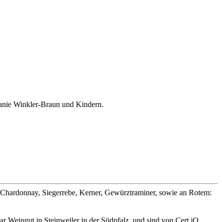
fanie Winkler-Braun und Kindern.
, Chardonnay, Siegerrebe, Kerner, Gewürztraminer, sowie an Rotem:
 Weingut in Steinweiler in der Südpfalz, und sind von Cert iQ