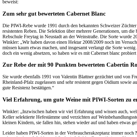
beweist:
Zum sehr gut bewerteten Cabernet Blanc
Die PIWI-Rebe wurde 1991 durch den bekannten Schweizer Züchter Va
resistenten Reben. Die Selektion über mehrere Generationen, um die 
Rebschule Freytag in Neustadt an der Weinstraße. Die Sorte wurde 201
Winkler: „Wir haben davon einen Hektar 2008/2009 noch im Versuchsa
müssen kaum etwas machen, und insgesamt verlangt die Sorte wenig A
doch ein wenig absetzen, so haben wir es mit Cabernet blanc probiert 
Zur Rebe der mit 90 Punkten bewerteten Cabertin Ro
Sie wurde ebenfalls 1991 von Valentin Blattner gezüchtet und von Fre
Rheinland-Pfalz zugelassen und sehr resistent gegen Oidium sowie a
gute Resistenz bestätigen.“
Viel Erfahrung, um gute Weine mit PIWI-Sorten zu e
Winkler: „Inzwischen haben wir viel Erfahrung und wissen auch, wel
Keller selektierte Hefestämme und verzichten auf Weinbehandlungssto
kleinen Kindern, sie fallen hin, stehen wieder auf und haben etwas gel
Leider haben PIWI-Sorten in der Verbraucherakzeptanz immer noch Na