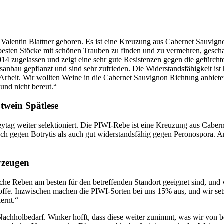
lentin Blattner geboren. Es ist eine Kreuzung aus Cabernet Sauvign
besten Stöcke mit schönen Trauben zu finden und zu vermehren, gescha
4 zugelassen und zeigt eine sehr gute Resistenzen gegen die gefürchte
nbau gepflanzt und sind sehr zufrieden. Die Widerstandsfähigkeit ist 
rbeit. Wir wollten Weine in die Cabernet Sauvignon Richtung anbiete
und nicht bereut.“
twein Spätlese
ytag weiter selektioniert. Die PIWI-Rebe ist eine Kreuzung aus Cabern
uch gegen Botrytis als auch gut widerstandsfähig gegen Peronospora. A
rzeugen
che Reben am besten für den betreffenden Standort geeignet sind, un
ffe. Inzwischen machen die PIWI-Sorten bei uns 15% aus, und wir setz
ernt.“
chholbedarf. Winker hofft, dass diese weiter zunimmt, was wir von b