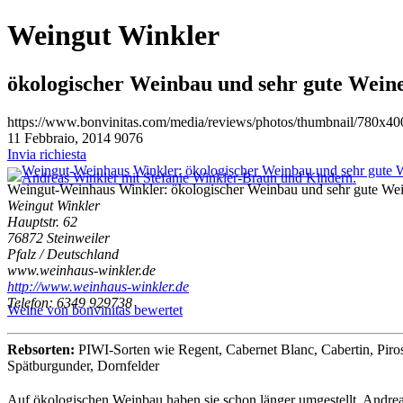
Weingut Winkler
ökologischer Weinbau und sehr gute Weine
https://www.bonvinitas.com/media/reviews/photos/thumbnail/780x4
11 Febbraio, 2014
9076
Invia richiesta
Weingut-Weinhaus Winkler: ökologischer Weinbau und sehr gute Wein
Weingut Winkler
Hauptstr. 62
76872 Steinweiler
Pfalz / Deutschland
www.weinhaus-winkler.de
http://www.weinhaus-winkler.de
Telefon: 6349 929738
Weine von bonvinitas bewertet
Rebsorten:
PIWI-Sorten wie Regent, Cabernet Blanc, Cabertin, Piros
Spätburgunder, Dornfelder
Auf ökologischen Weinbau haben sie schon länger umgestellt, Andrea