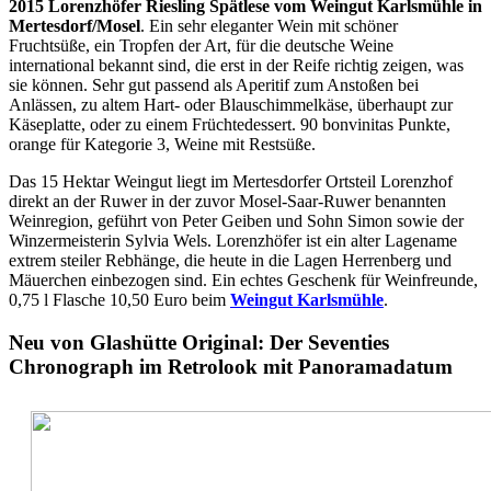
2015 Lorenzhöfer Riesling Spätlese vom Weingut Karlsmühle in
Mertesdorf/Mosel
. Ein sehr eleganter Wein mit schöner
Fruchtsüße, ein Tropfen der Art, für die deutsche Weine
international bekannt sind, die erst in der Reife richtig zeigen, was
sie können. Sehr gut passend als Aperitif zum Anstoßen bei
Anlässen, zu altem Hart- oder Blauschimmelkäse, überhaupt zur
Käseplatte, oder zu einem Früchtedessert. 90 bonvinitas Punkte,
orange für Kategorie 3, Weine mit Restsüße.
Das 15 Hektar Weingut liegt im Mertesdorfer Ortsteil Lorenzhof
direkt an der Ruwer in der zuvor Mosel-Saar-Ruwer benannten
Weinregion, geführt von Peter Geiben und Sohn Simon sowie der
Winzermeisterin Sylvia Wels. Lorenzhöfer ist ein alter Lagename
extrem steiler Rebhänge, die heute in die Lagen Herrenberg und
Mäuerchen einbezogen sind. Ein echtes Geschenk für Weinfreunde,
0,75 l Flasche 10,50 Euro beim
Weingut Karlsmühle
.
Neu von Glashütte Original: Der Seventies
Chronograph im Retrolook mit Panoramadatum