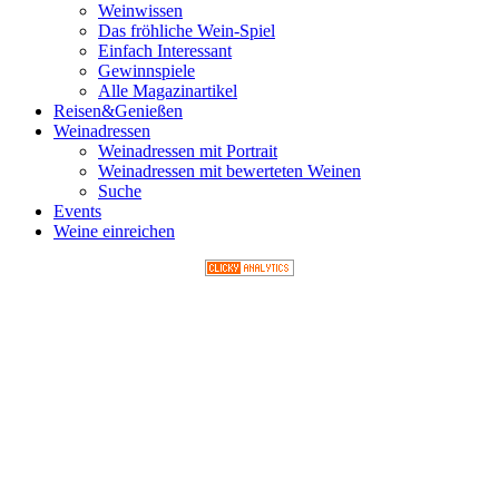
Weinwissen
Das fröhliche Wein-Spiel
Einfach Interessant
Gewinnspiele
Alle Magazinartikel
Reisen&Genießen
Weinadressen
Weinadressen mit Portrait
Weinadressen mit bewerteten Weinen
Suche
Events
Weine einreichen