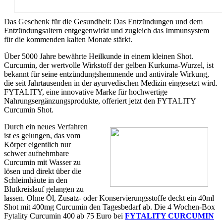
Das Geschenk für die Gesundheit: Das Entzündungen und dem
Entzündungsaltern entgegenwirkt und zugleich das Immunsystem
für die kommenden kalten Monate stärkt.
Über 5000 Jahre bewährte Heilkunde in einem kleinen Shot.
Curcumin, der wertvolle Wirkstoff der gelben Kurkuma-Wurzel, ist
bekannt für seine entzündungshemmende und antivirale Wirkung,
die seit Jahrtausenden in der ayurvedischen Medizin eingesetzt wird.
FYTALITY, eine innovative Marke für hochwertige
Nahrungsergänzungsprodukte, offeriert jetzt den FYTALITY
Curcumin Shot.
Durch ein neues Verfahren
ist es gelungen, das vom
Körper eigentlich nur
schwer aufnehmbare
Curcumin mit Wasser zu
lösen und direkt über die
Schleimhäute in den
Blutkreislauf gelangen zu
lassen. Ohne Öl, Zusatz- oder Konservierungsstoffe deckt ein 40ml
Shot mit 400mg Curcumin den Tagesbedarf ab. Die 4 Wochen-Box
Fytality Curcumin 400 ab 75 Euro bei
FYTALITY CURCUMIN