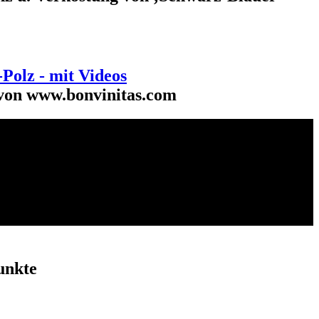
Polz - mit Videos
 von www.bonvinitas.com
unkte