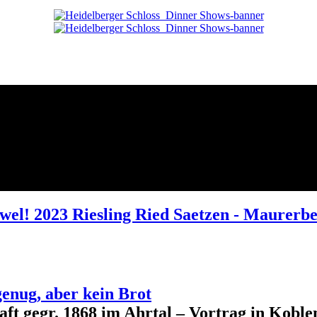
Juwel! 2023 Riesling Ried Saetzen - Maure
genug, aber kein Brot
aft gegr. 1868 im Ahrtal – Vortrag in Kobl