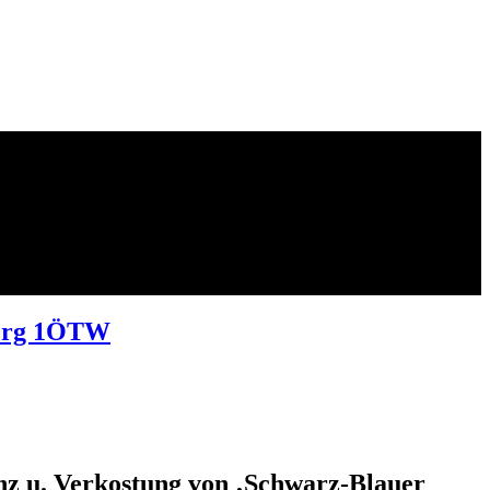
rberg 1ÖTW
enz u. Verkostung von ‚Schwarz-Blauer