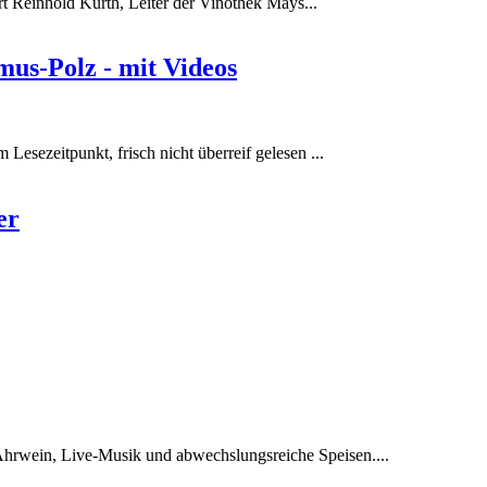
t Reinhold Kurth, Leiter der Vinothek Mays...
mus-Polz - mit Videos
esezeitpunkt, frisch nicht überreif gelesen ...
er
Ahrwein, Live-Musik und abwechslungsreiche Speisen....