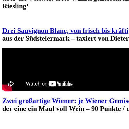
Riesling‘
Drei Sauvignon Blanc, von frisch bis kräf
aus der Südsteiermark – taxiert von Diet
Zwei großartige Wiener: je Wiener Gemis
der eine ein Maul voll Wein – 90 Punkte / 