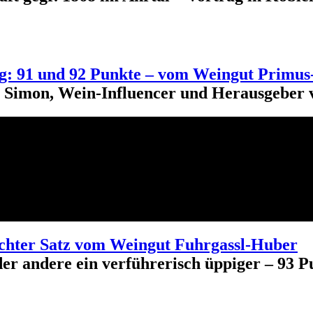
tig: 91 und 92 Punkte – vom Weingut Primus-
er Simon, Wein-Influencer und Herausgeber
chter Satz vom Weingut Fuhrgassl-Huber
der andere ein verführerisch üppiger – 93 P