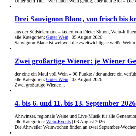
Unter dem Titel “Wir hatten Wein genug, aber kein Brot – Die 
Drei Sauvignon Blanc, von frisch bis 
aus der Südsteiermark – taxiert von Dieter Simon, Wein-Infl
alle Kategorien:
Guter Wein
|
05 August 2026
Sauvignon Blanc ist weltweit die zweitwichtigste weiße Weinreb
Zwei großartige Wiener: je Wiener G
der eine ein Maul voll Wein – 90 Punkte / der andere ein verfü
alle Kategorien:
Guter Wein
|
03 August 2026
Zwei großartige Wiener:...
4. bis 6. und 11. bis 13. September 2
Ahrwinzer, regionale Weine und Live-Musik für alle Generatio
alle Kategorien:
Wein-Events
|
03 August 2026
Die Ahrweiler Weinwochen finden an zwei September-Wochenend