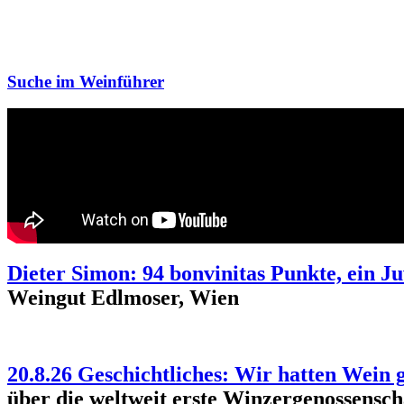
Suche im Weinführer
Dieter Simon: 94 bonvinitas Punkte, ein 
Weingut Edlmoser, Wien
20.8.26 Geschichtliches: Wir hatten Wein 
über die weltweit erste Winzergenossensch