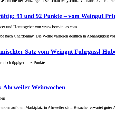
Geschichte der Winzergenossenschaft Mayschoß-Altenahr e.G.” referier
kräftig: 91 und 92 Punkte – vom Weingut Pri
uencer und Herausgeber von www.bonvinitas.com
e nach Chardonnay. Die Weine variieren deutlich in Abhängigkeit vom L
emischter Satz vom Weingut Fuhrgassl-Hub
hrerisch üppiger – 93 Punkte
026: Ahrweiler Weinwochen
nen
en auf dem Marktplatz in Ahrweiler statt. Besucher erwartet guter 