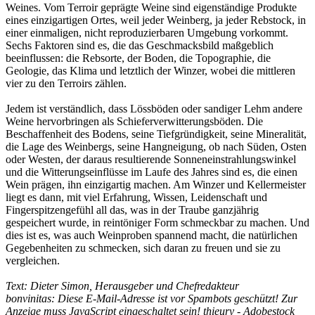
Weines. Vom Terroir geprägte Weine sind eigenständige Produkte
eines einzigartigen Ortes, weil jeder Weinberg, ja jeder Rebstock, in
einer einmaligen, nicht reproduzierbaren Umgebung vorkommt.
Sechs Faktoren sind es, die das Geschmacksbild maßgeblich
beeinflussen: die Rebsorte, der Boden, die Topographie, die
Geologie, das Klima und letztlich der Winzer, wobei die mittleren
vier zu den Terroirs zählen.
Jedem ist verständlich, dass Lössböden oder sandiger Lehm andere
Weine hervorbringen als Schieferverwitterungsböden. Die
Beschaffenheit des Bodens, seine Tiefgründigkeit, seine Mineralität,
die Lage des Weinbergs, seine Hangneigung, ob nach Süden, Osten
oder Westen, der daraus resultierende Sonneneinstrahlungswinkel
und die Witterungseinflüsse im Laufe des Jahres sind es, die einen
Wein prägen, ihn einzigartig machen. Am Winzer und Kellermeister
liegt es dann, mit viel Erfahrung, Wissen, Leidenschaft und
Fingerspitzengefühl all das, was in der Traube ganzjährig
gespeichert wurde, in reintöniger Form schmeckbar zu machen. Und
dies ist es, was auch Weinproben spannend macht, die natürlichen
Gegebenheiten zu schmecken, sich daran zu freuen und sie zu
vergleichen.
Text: Dieter Simon, Herausgeber und Chefredakteur
bonvinitas:
Diese E-Mail-Adresse ist vor Spambots geschützt! Zur
Anzeige muss JavaScript eingeschaltet sein!
thieury - Adobestock