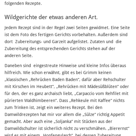
folgenden Rezepte.
Wildgerichte der etwas anderen Art.
Jedem Rezept sind in der Regel zwei Seiten gewidmet. Eine Seite
ist dem Foto des fertigen Gerichts vorbehalten. Außerdem sind
dort Zubereitungs- und Garzeit aufgelistet. Zutaten und die
Zubereitung des entsprechenden Gerichts stehen auf der
anderen Seite.
Daneben sind eingestreute Hinweise und kleine Infos überaus
hilfreich. Wie schon erwähnt, gibt es bei Grimm keinen
„klassischen „Rehrücken Baden Baden“, dafür aber Rehschulter
mit Kirschen im Heubett“, „Rehrücken mit Mädesüßblüten“ oder
für den, der es ganz archaisch liebt, „Carpaccio vom Rehfilet mit
pürierten Waldhimbeeren“. Dass „Rehkeule mit Kaffee“ nichts
zum Trinken ist, zeigt ein weiteres Rezept. Bei den
Damwildrezepten hat mir vor allem die „Sülze“ richtig Appetit
gemacht. Aber auch eine „Soljanka“ mit Stücken aus der
Damwildschulter ist sicherlich nicht zu verschmähen. „Bierernst“
wird es mit einem „Hopfengulasch“, bei dessen Zubereitung