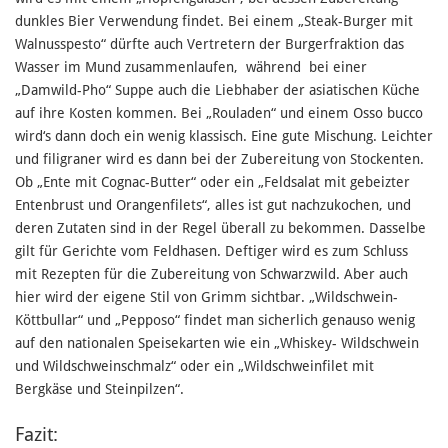
dunkles Bier Verwendung findet. Bei einem „Steak-Burger mit
Walnusspesto“ dürfte auch Vertretern der Burgerfraktion das
Wasser im Mund zusammenlaufen, während bei einer
„Damwild-Pho“ Suppe auch die Liebhaber der asiatischen Küche
auf ihre Kosten kommen. Bei „Rouladen“ und einem Osso bucco
wird‘s dann doch ein wenig klassisch. Eine gute Mischung. Leichter
und filigraner wird es dann bei der Zubereitung von Stockenten.
Ob „Ente mit Cognac-Butter“ oder ein „Feldsalat mit gebeizter
Entenbrust und Orangenfilets“, alles ist gut nachzukochen, und
deren Zutaten sind in der Regel überall zu bekommen. Dasselbe
gilt für Gerichte vom Feldhasen. Deftiger wird es zum Schluss
mit Rezepten für die Zubereitung von Schwarzwild. Aber auch
hier wird der eigene Stil von Grimm sichtbar. „Wildschwein-
Köttbullar“ und „Pepposo“ findet man sicherlich genauso wenig
auf den nationalen Speisekarten wie ein „Whiskey- Wildschwein
und Wildschweinschmalz“ oder ein „Wildschweinfilet mit
Bergkäse und Steinpilzen“.
Fazit: