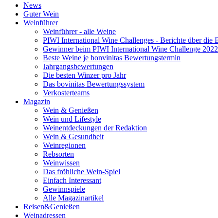
News
Guter Wein
Weinführer
Weinführer - alle Weine
PIWI International Wine Challenges - Berichte über die 
Gewinner beim PIWI International Wine Challenge 2022
Beste Weine je bonvinitas Bewertungstermin
Jahrgangsbewertungen
Die besten Winzer pro Jahr
Das bovinitas Bewertungssystem
Verkosterteams
Magazin
Wein & Genießen
Wein und Lifestyle
Weinentdeckungen der Redaktion
Wein & Gesundheit
Weinregionen
Rebsorten
Weinwissen
Das fröhliche Wein-Spiel
Einfach Interessant
Gewinnspiele
Alle Magazinartikel
Reisen&Genießen
Weinadressen