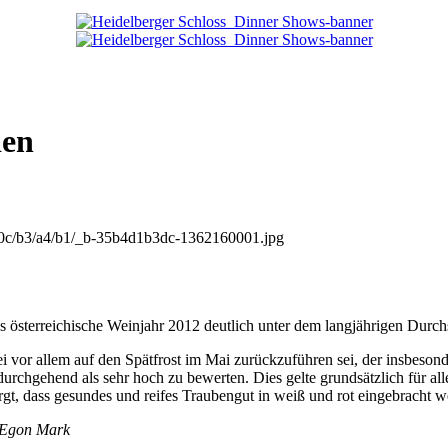
den
60c/b3/a4/b1/_b-35b4d1b3dc-1362160001.jpg
s österreichische Weinjahr 2012 deutlich unter dem langjährigen Durchs
vor allem auf den Spätfrost im Mai zurückzuführen sei, der insbesonde
 durchgehend als sehr hoch zu bewerten. Dies gelte grundsätzlich für a
gt, dass gesundes und reifes Traubengut in weiß und rot eingebracht 
, Egon Mark