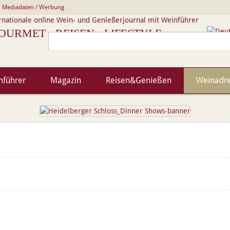
Mediadaten / Werbung
rnationale online Wein- und Genießerjournal mit Weinführer
OURMET · REISEN · LIFESTYLE
nführer
Magazin
Reisen&Genießen
Weinadr