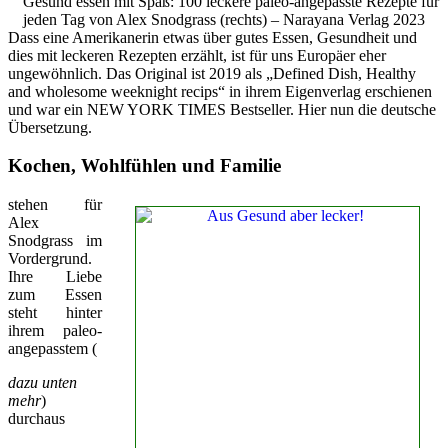
Gesund essen mit Spaß: 100 leckere paleo-angepasste Rezepte für
jeden Tag von Alex Snodgrass (rechts) – Narayana Verlag 2023
Dass eine Amerikanerin etwas über gutes Essen, Gesundheit und
dies mit leckeren Rezepten erzählt, ist für uns Europäer eher
ungewöhnlich. Das Original ist 2019 als „Defined Dish, Healthy
and wholesome weeknight recips“ in ihrem Eigenverlag erschienen
und war ein NEW YORK TIMES Bestseller. Hier nun die deutsche
Übersetzung.
Kochen, Wohlfühlen und Familie
stehen für
Alex
Snodgrass im
Vordergrund.
Ihre Liebe
zum Essen
steht hinter
ihrem paleo-
angepasstem (
dazu unten
mehr
)
durchaus