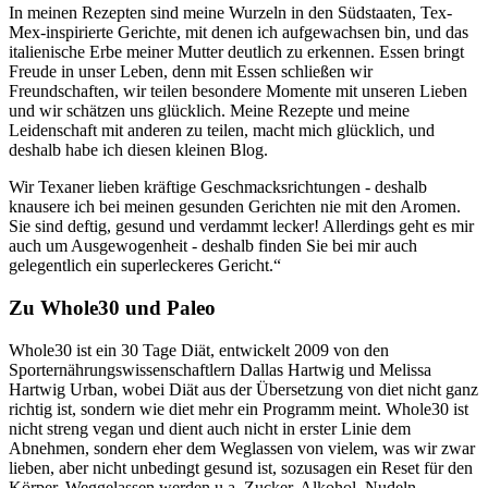
In meinen Rezepten sind meine Wurzeln in den Südstaaten, Tex-
Mex-inspirierte Gerichte, mit denen ich aufgewachsen bin, und das
italienische Erbe meiner Mutter deutlich zu erkennen. Essen bringt
Freude in unser Leben, denn mit Essen schließen wir
Freundschaften, wir teilen besondere Momente mit unseren Lieben
und wir schätzen uns glücklich. Meine Rezepte und meine
Leidenschaft mit anderen zu teilen, macht mich glücklich, und
deshalb habe ich diesen kleinen Blog.
Wir Texaner lieben kräftige Geschmacksrichtungen - deshalb
knausere ich bei meinen gesunden Gerichten nie mit den Aromen.
Sie sind deftig, gesund und verdammt lecker! Allerdings geht es mir
auch um Ausgewogenheit - deshalb finden Sie bei mir auch
gelegentlich ein superleckeres Gericht.“
Zu Whole30 und Paleo
Whole30 ist ein 30 Tage Diät, entwickelt 2009 von den
Sporternährungswissenschaftlern Dallas Hartwig und Melissa
Hartwig Urban, wobei Diät aus der Übersetzung von diet nicht ganz
richtig ist, sondern wie diet mehr ein Programm meint. Whole30 ist
nicht streng vegan und dient auch nicht in erster Linie dem
Abnehmen, sondern eher dem Weglassen von vielem, was wir zwar
lieben, aber nicht unbedingt gesund ist, sozusagen ein Reset für den
Körper. Weggelassen werden u.a. Zucker, Alkohol, Nudeln,