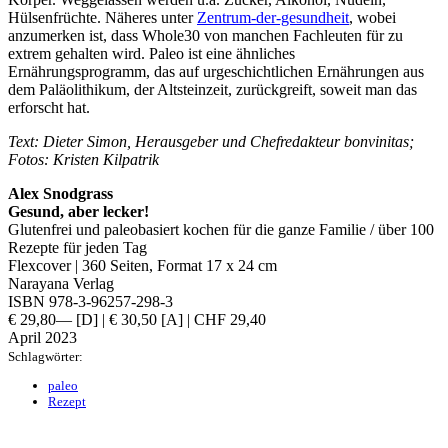
Hülsenfrüchte. Näheres unter
Zentrum-der-gesundheit
, wobei
anzumerken ist, dass Whole30 von manchen Fachleuten für zu
extrem gehalten wird. Paleo ist eine ähnliches
Ernährungsprogramm, das auf urgeschichtlichen Ernährungen aus
dem Paläolithikum, der Altsteinzeit, zurückgreift, soweit man das
erforscht hat.
Text: Dieter Simon, Herausgeber und Chefredakteur bonvinitas;
Fotos: Kristen Kilpatrik
Alex Snodgrass
Gesund, aber lecker!
Glutenfrei und paleobasiert kochen für die ganze Familie / über 100
Rezepte für jeden Tag
Flexcover | 360 Seiten, Format 17 x 24 cm
Narayana Verlag
ISBN 978-3-96257-298-3
€ 29,80— [D] | € 30,50 [A] | CHF 29,40
April 2023
Schlagwörter:
paleo
Rezept