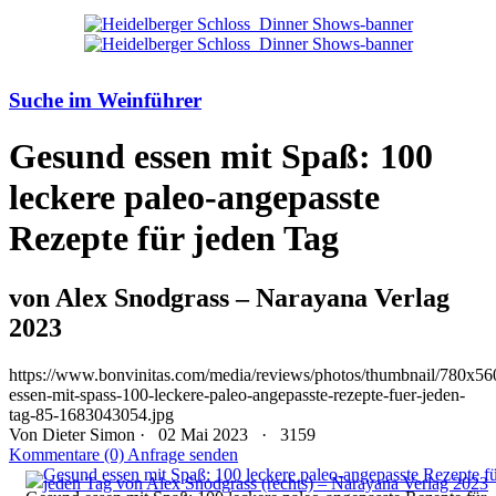
Suche im Weinführer
Gesund essen mit Spaß: 100
leckere paleo-angepasste
Rezepte für jeden Tag
von Alex Snodgrass – Narayana Verlag
2023
https://www.bonvinitas.com/media/reviews/photos/thumbnail/780x56
essen-mit-spass-100-leckere-paleo-angepasste-rezepte-fuer-jeden-
tag-85-1683043054.jpg
Von
Dieter Simon
· 02 Mai 2023 ·
3159
Kommentare (0)
Anfrage senden