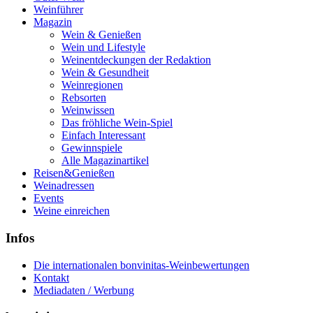
Weinführer
Magazin
Wein & Genießen
Wein und Lifestyle
Weinentdeckungen der Redaktion
Wein & Gesundheit
Weinregionen
Rebsorten
Weinwissen
Das fröhliche Wein-Spiel
Einfach Interessant
Gewinnspiele
Alle Magazinartikel
Reisen&Genießen
Weinadressen
Events
Weine einreichen
Infos
Die internationalen bonvinitas-Weinbewertungen
Kontakt
Mediadaten / Werbung