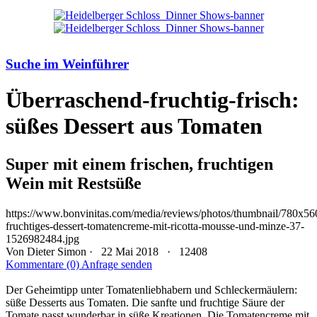
Suche im Weinführer
Überraschend-fruchtig-frisch:
süßes Dessert aus Tomaten
Super mit einem frischen, fruchtigen
Wein mit Restsüße
https://www.bonvinitas.com/media/reviews/photos/thumbnail/780x56
fruchtiges-dessert-tomatencreme-mit-ricotta-mousse-und-minze-37-
1526982484.jpg
Von
Dieter Simon
· 22 Mai 2018 ·
12408
Kommentare (0)
Anfrage senden
Der Geheimtipp unter Tomatenliebhabern und Schleckermäulern:
süße Desserts aus Tomaten. Die sanfte und fruchtige Säure der
Tomate passt wunderbar in süße Kreationen. Die Tomatencreme mit