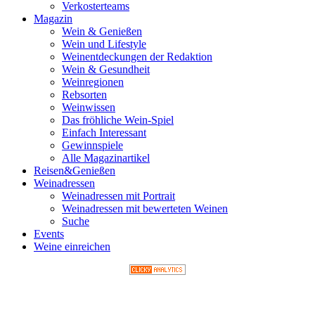
Verkosterteams
Magazin
Wein & Genießen
Wein und Lifestyle
Weinentdeckungen der Redaktion
Wein & Gesundheit
Weinregionen
Rebsorten
Weinwissen
Das fröhliche Wein-Spiel
Einfach Interessant
Gewinnspiele
Alle Magazinartikel
Reisen&Genießen
Weinadressen
Weinadressen mit Portrait
Weinadressen mit bewerteten Weinen
Suche
Events
Weine einreichen