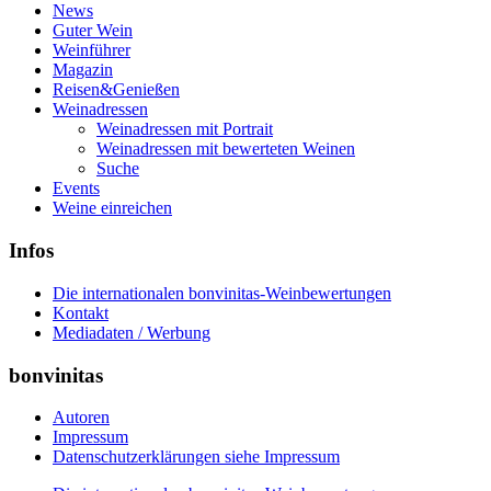
News
Guter Wein
Weinführer
Magazin
Reisen&Genießen
Weinadressen
Weinadressen mit Portrait
Weinadressen mit bewerteten Weinen
Suche
Events
Weine einreichen
Infos
Die internationalen bonvinitas-Weinbewertungen
Kontakt
Mediadaten / Werbung
bonvinitas
Autoren
Impressum
Datenschutzerklärungen siehe Impressum