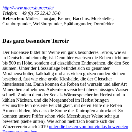
http://www.meersburger.de/
Telefon: +49 (0) 75 32.43 16-0
Rebsorten:
Müller-Thurgau, Kerner, Bacchus, Muskateller,
Grauburgunder, Weißburgunder, Spätburgunder, Dornfelder
Das ganz besondere Terroir
Der Bodensee bildet für Weine ein ganz besonderes Terroir, wie es
in Deutschland einmalig ist. Denn hier wachsen die Reben nicht nur
bis 500 m Höhe, sondern auf eiszeitlichen Endmoränen, die den See
säumen. Unter der Lössauflage befindet sich so genannter
Moränenschotter, kalkhaltig und aus vielen großen runden Steinen
bestehend, fast wie eine große Kieshalde, die der Gletscher
hinterlassen hat. Darin können die Reben tief wurzeln und aller Art
Mineralien aufnehmen. Außerdem versickert überschüssiges Wasser
schnell. Zudem dient der See als Wärmespeicher im Herbst und in
kühlen Nächten, und die Morgennebel im Herbst bringen
erwünschte fein dosierte Feuchtigkeit, mit deren Hilfe die Reben
Aromen bilden, bis dass die Sonne die Tautropfen abtrocknet. So
konnten unsere Prüfer schon viele Meersburger Weine sehr gut
bewerten (siehe unten). Wie schon mehrfach konnte sich der
Winzerverein auch 2019
unter die besten von bonvinitas bewerteten
Erzeuger einreihen
.