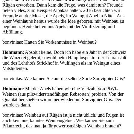
Rügen erworben. Dann kam die Frage, was damit tun? Freunde
rieten vieles, zum Beispiel Alpakas halten. 2016 besuchten wir
Freunde an der Mosel, die Apels, im Weingut Apel in Nittel. Aus
einer Weinlaune heraus wurde die Idee geboren, mit Weinbau zu
beginnen. Heute helfen uns Apels mit der Vinifizierung und
Abfüllung.
bonvinitas: Hatten Sie Vorkenntnisse in Weinbau?
Hohmann
: Absolut keine. Doch ich habe ein Jahr in der Schweiz
die Winzerei gelernt, sowohl beim Hauptinspektor der Lehranstalt
und des Lehrhofs Strickhof in Wülfingen als im Weingut eines
Mitstudenten.
bonvinitas: Wie kamen Sie auf die seltene Sorte Souvignier Gris?
Hohmann
: Mit der Apels haben wir eine Vielzahl von PIWI-
Weinen (aus pilzwiderstandfähigen Rebsorten) probiert. Von der
Qualität her stießen wir immer wieder auf Souvignier Gris. Der
wurde es dann.
bonvinitas: Weinbau auf Rügen ist ja nicht üblich, und Rügen ist
auch kein anerkanntes Weinbaugebiet. Wie kamen Sie zum
Pflanzrecht, das man ja für gewerbsmäßigen Weinbau braucht?