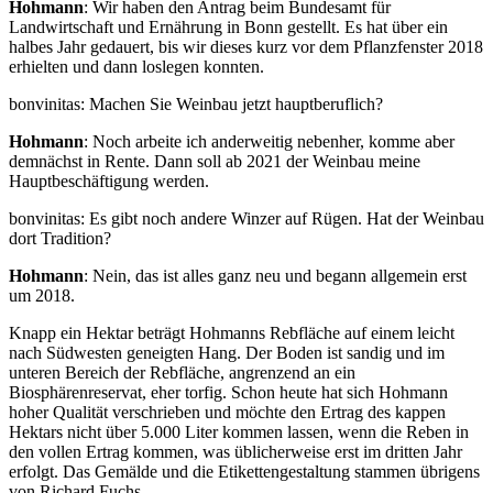
Hohmann
: Wir haben den Antrag beim Bundesamt für
Landwirtschaft und Ernährung in Bonn gestellt. Es hat über ein
halbes Jahr gedauert, bis wir dieses kurz vor dem Pflanzfenster 2018
erhielten und dann loslegen konnten.
bonvinitas: Machen Sie Weinbau jetzt hauptberuflich?
Hohmann
: Noch arbeite ich anderweitig nebenher, komme aber
demnächst in Rente. Dann soll ab 2021 der Weinbau meine
Hauptbeschäftigung werden.
bonvinitas: Es gibt noch andere Winzer auf Rügen. Hat der Weinbau
dort Tradition?
Hohmann
: Nein, das ist alles ganz neu und begann allgemein erst
um 2018.
Knapp ein Hektar beträgt Hohmanns Rebfläche auf einem leicht
nach Südwesten geneigten Hang. Der Boden ist sandig und im
unteren Bereich der Rebfläche, angrenzend an ein
Biosphärenreservat, eher torfig. Schon heute hat sich Hohmann
hoher Qualität verschrieben und möchte den Ertrag des kappen
Hektars nicht über 5.000 Liter kommen lassen, wenn die Reben in
den vollen Ertrag kommen, was üblicherweise erst im dritten Jahr
erfolgt. Das Gemälde und die Etikettengestaltung stammen übrigens
von Richard Fuchs.