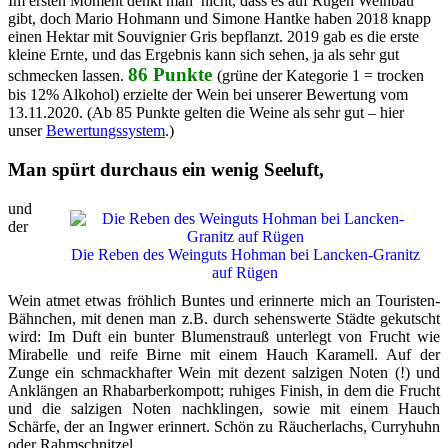
Im ersten Moment denkt man nicht, dass es auf Rügen Weinbau
gibt, doch Mario Hohmann und Simone Hantke haben 2018 knapp
einen Hektar mit Souvignier Gris bepflanzt. 2019 gab es die erste
kleine Ernte, und das Ergebnis kann sich sehen, ja als sehr gut
86 Punkte
schmecken lassen.
(grüne der Kategorie 1 = trocken
bis 12% Alkohol) erzielte der Wein bei unserer Bewertung vom
13.11.2020. (Ab 85 Punkte gelten die Weine als sehr gut – hier
unser
Bewertungssystem
.)
Man spürt durchaus ein wenig Seeluft,
und
der
Die Reben des Weinguts Hohman bei Lancken-Granitz
auf Rügen
Wein atmet etwas fröhlich Buntes und erinnerte mich an Touristen-
Bähnchen, mit denen man z.B. durch sehenswerte Städte gekutscht
wird: Im Duft ein bunter Blumenstrauß unterlegt von Frucht wie
Mirabelle und reife Birne mit einem Hauch Karamell. Auf der
Zunge ein schmackhafter Wein mit dezent salzigen Noten (!) und
Anklängen an Rhabarberkompott; ruhiges Finish, in dem die Frucht
und die salzigen Noten nachklingen, sowie mit einem Hauch
Schärfe, der an Ingwer erinnert. Schön zu Räucherlachs, Curryhuhn
oder Rahmschnitzel.