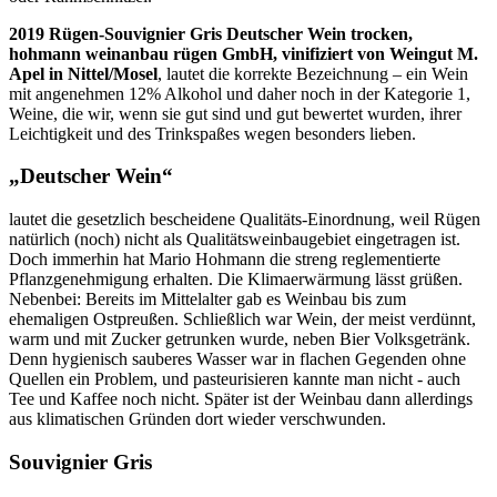
2019 Rügen-Souvignier Gris Deutscher Wein trocken,
hohmann weinanbau rügen GmbH, vinifiziert von Weingut M.
Apel in Nittel/Mosel
, lautet die korrekte Bezeichnung – ein Wein
mit angenehmen 12% Alkohol und daher noch in der Kategorie 1,
Weine, die wir, wenn sie gut sind und gut bewertet wurden, ihrer
Leichtigkeit und des Trinkspaßes wegen besonders lieben.
„Deutscher Wein“
lautet die gesetzlich bescheidene Qualitäts-Einordnung, weil Rügen
natürlich (noch) nicht als Qualitätsweinbaugebiet eingetragen ist.
Doch immerhin hat Mario Hohmann die streng reglementierte
Pflanzgenehmigung erhalten. Die Klimaerwärmung lässt grüßen.
Nebenbei: Bereits im Mittelalter gab es Weinbau bis zum
ehemaligen Ostpreußen. Schließlich war Wein, der meist verdünnt,
warm und mit Zucker getrunken wurde, neben Bier Volksgetränk.
Denn hygienisch sauberes Wasser war in flachen Gegenden ohne
Quellen ein Problem, und pasteurisieren kannte man nicht - auch
Tee und Kaffee noch nicht. Später ist der Weinbau dann allerdings
aus klimatischen Gründen dort wieder verschwunden.
Souvignier Gris