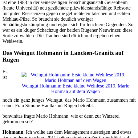
ist eine 1983 in der seinerzeitigen Forschungsanstalt Geisenheim
(heute Universität) neu gezüchtete pilzwiderstandsfähige Rebsorte
mit guten Resistenzen gegen die gefürchteten falschen und echten
Mehltau-Pilze. So braucht sie deutlich weniger
Schädlingsbekämpfung und eignet sich für feuchtere Gegenden. So
war es ein kluger Schachzug der beiden Rügener Neuwinzer, diese
Sorte zu wählen. Die Trauben sind rötlich und ergeben einen
Weißwein.
Das Weingut Hohmann in Lancken-Granitz auf
Rügen
Es
ist
Weingut Hohmanm: Erste kleine Weinlese 2019. Mario
Hohman auf dem Wagen
noch ein ganz junges Weingut, das Mario Hohmann zusammen mit
seiner Frau Simone Hantke auf Rügen betreibt.
bonvinitas fragte Mario Hohmann, wie er denn zur Winzerei
gekommen sei?
Hohmann
: Ich wollte aus dem Management aussteigen und etwas
ganz anderes machen. 2011 hatten wir ein großes Grundstück auf