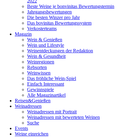
2022
Beste Weine je bonvinitas Bewertungstermin
Jahrgangsbewertungen
Die besten Winzer pro Jahr
Das bovinitas Bewertungssystem
Verkosterteams
Magazin
Wein & Genießen
Wein und Lifestyle
Weinentdeckungen der Redaktion
Wein & Gesundheit
Weinregionen
Rebsorten
Weinwissen
Das fröhliche Wein-Spiel
Einfach Interessant
Gewinnspiele
Alle Magazinartikel
Reisen&Genießen
Weinadressen
Weinadressen mit Portrait
Weinadressen mit bewerteten Weinen
Suche
Events
Weine einreichen