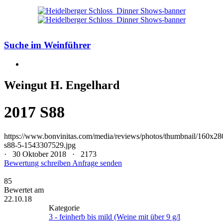
Suche im Weinführer
Weingut H. Engelhard
2017 S88
https://www.bonvinitas.com/media/reviews/photos/thumbnail/160x28
s88-5-1543307529.jpg
· 30 Oktober 2018 ·
2173
Bewertung schreiben
Anfrage senden
85
Bewertet am
22.10.18
Kategorie
3 - feinherb bis mild (Weine mit über 9 g/l