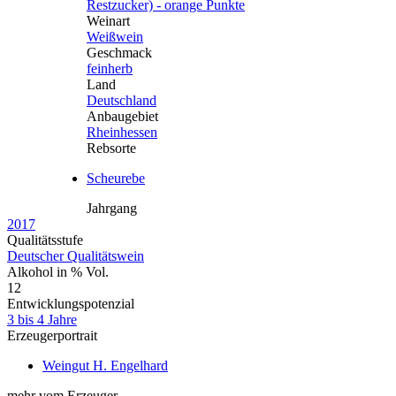
Restzucker) - orange Punkte
Weinart
Weißwein
Geschmack
feinherb
Land
Deutschland
Anbaugebiet
Rheinhessen
Rebsorte
Scheurebe
Jahrgang
2017
Qualitätsstufe
Deutscher Qualitätswein
Alkohol in % Vol.
12
Entwicklungspotenzial
3 bis 4 Jahre
Erzeugerportrait
Weingut H. Engelhard
mehr vom Erzeuger