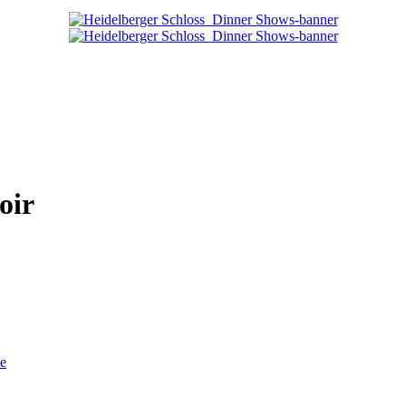
oir
te