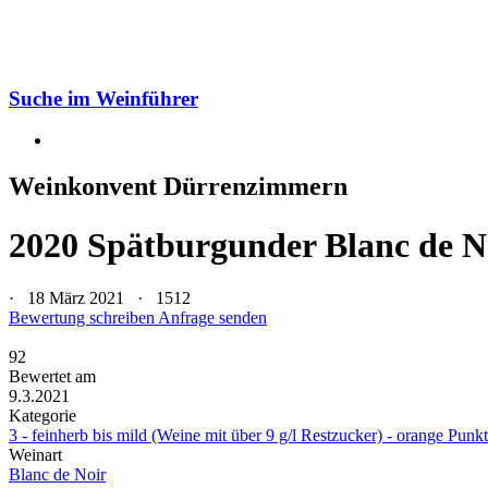
Suche im Weinführer
Weinkonvent Dürrenzimmern
2020 Spätburgunder Blanc de N
· 18 März 2021 ·
1512
Bewertung schreiben
Anfrage senden
92
Bewertet am
9.3.2021
Kategorie
3 - feinherb bis mild (Weine mit über 9 g/l Restzucker) - orange Punk
Weinart
Blanc de Noir