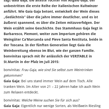
sagt Gaia Gaja, die älteste Tochter von Angelo Gaja, der
unbestritten die erste Reihe der italienischen Kultwinzer
anführt. Wie Gaia Gaja betont, entwickelt der Wein dieses
„Gedächtnis“ über die Jahre immer deutlicher, und es ist
äußerst spannend, es über die Zeiten mitzuverfolgen. Der
Wein erzählt seine Geschichte. Das Stammhaus Gaja liegt in
Barbaresco, Piemont, weiter zum Imperium gehören die
Weingüter Ca’Marcanda und Pieve Santa Restituta, beide in
der Toscana. In der fünften Generation liegt Gaia die
Weinbereitung ebenso im Blut, wie der ganzen Familie.
bonvinitas sprach mit ihr anlässlich der VERITABLE in
St.Martin in der Pfalz im Juli 2015:
bonvinitas:
Frau Gaja, wie sind Sie selbst zum Weintrinken
gekommen?
Gaia Gaja:
Bei uns stand immer Wein auf dem Tisch. Alle
tranken Wein. Im Alter von 21 – 22 Jahren habe ich auch Wein
zum Relaxen entdeckt.
bonvinitas:
Welche Weine suchen Sie für sich aus?
Gaia Gaja:
Eigentlich nur wenige Sorten, als Weißwein Riesling