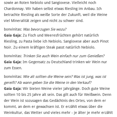
sowie an Roten Nebiolo und Sangiovese. Vielleicht noch
Chardonnay. Wir haben selbst etwas Riesling im Anbau. Ich
betrachte Riesling als weiße Sorte der Zukunft, weil die Weine
viel Mineralität zeigen und nicht zu schwer sind.
bonvinitas:
Was bevorzugen Sie wozu?
Gaia Gaja:
Zu Fisch und Meeresfrüchten gehört natürlich
Riesling, zu Pasta liebe ich Nebiolo, Sangiovese aber auch Pinot
Noir. Zu einem kräftigen Steak passt natürlich Nebiolo.
bonvinitas:
Trinken Sie auch Wein einfach nur zum Genießen?
Gaia Gaja:
Im Gegensatz zu Deutschland trinken wir Wein nur
zum Essen.
bonvinitas:
Wie alt sollten die Weine sein? Was ist jung, was ist
gereift? Ab wann geben Sie die Weine in den Verkauf?
Gaia Gaja:
Wir bieten Weine vieler Jahrgänge. Doch gute Weine
sollten 10 bis 25 Jahre alt sein. Das gilt auch für Weißwein. Denn
der Wein ist sozusagen das Gedächtnis des Ortes, von dem er
kommt, an dem er gewachsen ist. Er erzählt etwas über die
Weinkultur, das Wetter und vieles mehr - je älter je mehr erzählt