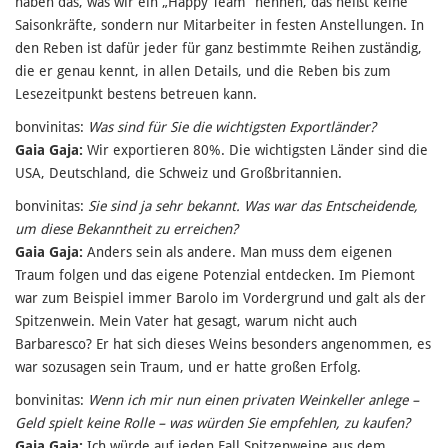
haben das, was wir ein „Happy Team“ nennen, das heißt keine
Saisonkräfte, sondern nur Mitarbeiter in festen Anstellungen. In
den Reben ist dafür jeder für ganz bestimmte Reihen zuständig,
die er genau kennt, in allen Details, und die Reben bis zum
Lesezeitpunkt bestens betreuen kann.
bonvinitas:
Was sind für Sie die wichtigsten Exportländer?
Gaia Gaja:
Wir exportieren 80%. Die wichtigsten Länder sind die
USA, Deutschland, die Schweiz und Großbritannien.
bonvinitas:
Sie sind ja sehr bekannt. Was war das Entscheidende,
um diese Bekanntheit zu erreichen?
Gaia Gaja:
Anders sein als andere. Man muss dem eigenen
Traum folgen und das eigene Potenzial entdecken. Im Piemont
war zum Beispiel immer Barolo im Vordergrund und galt als der
Spitzenwein. Mein Vater hat gesagt, warum nicht auch
Barbaresco? Er hat sich dieses Weins besonders angenommen, es
war sozusagen sein Traum, und er hatte großen Erfolg.
bonvinitas:
Wenn ich mir nun einen privaten Weinkeller anlege –
Geld spielt keine Rolle – was würden Sie empfehlen, zu kaufen?
Gaia Gaja:
Ich würde auf jeden Fall Spitzenweine aus dem