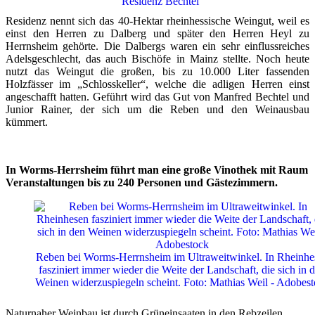
Residenz Bechtel
Residenz nennt sich das 40-Hektar rheinhessische Weingut, weil es
einst den Herren zu Dalberg und später den Herren Heyl zu
Herrnsheim gehörte. Die Dalbergs waren ein sehr einflussreiches
Adelsgeschlecht, das auch Bischöfe in Mainz stellte. Noch heute
nutzt das Weingut die großen, bis zu 10.000 Liter fassenden
Holzfässer im „Schlosskeller“, welche die adligen Herren einst
angeschafft hatten. Geführt wird das Gut von Manfred Bechtel und
Junior Rainer, der sich um die Reben und den Weinausbau
kümmert.
In Worms-Herrsheim führt man eine große Vinothek mit Raum
Veranstaltungen bis zu 240 Personen und Gästezimmern.
Reben bei Worms-Herrnsheim im Ultraweitwinkel. In Rheinhe
fasziniert immer wieder die Weite der Landschaft, die sich in 
Weinen widerzuspiegeln scheint. Foto: Mathias Weil - Adobes
Naturnaher Weinbau ist durch Grüneinsaaten in den Rebzeilen,