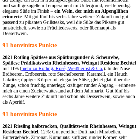
und sanft gezügeltem Temperament im Untergrund; viel lebendig-
elegante Süße im Finish –
ein Wein, der mich an Alpenglühen
erinnerte
. Mit gut fünf bis sechs Jahre weiterer Zukunft und gut
passend zu pikanten Grillsteaks, weil die Süße das Pikante gut
umstreichelt, sowie zu Früchtedesserts, oder überhaupt als
Dessertwein.
91 bonvinitas Punkte
2021 Rotling Spätlese aus Spätburgunder & Scheurebe,
Spätlese Prädikatswein Rheinhessen, Weingut Residenz Bechtel
mit 11% (
mehr zu Rotling, Rosé, Weißherbst & Co.
): In der Nase
Erdbeeren, Erdbeereis, rote Stachelbeeren, Karamell, ein Hauch
Lakritze; üppiger Körper mit eleganter Süße, gleitet glatt über die
Zunge, schön fruchtig unterlegt; kräftiger runder Abgang – erinnerte
mich an einen Zuckerwattestand auf dem Jahrmarkt. Gut fünf bis
sechs Jahre weitere Zukunft und schön als Dessertwein, sowie auch
als Aperitif.
91 bonvinitas Punkte
2021 Riesling halbtrocken, Qualitätswein Rheinhessen, Weingut
Residenz Bechtel
, 12%: Gut gereifter Duft nach Mirabellen,
Buttergebäck, Zitronat, Kumquats; süffiger, runder Körper, sehr