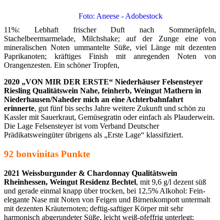
Foto: Aneese - Adobestock
11%: Lebhaft frischer Duft nach Sommeräpfeln,
Stachelbeermarmelade, Milchshake; auf der Zunge eine von
mineralischen Noten ummantelte Süße, viel Länge mit dezenten
Paprikanoten; kräftiges Finish mit anregenden Noten von
Orangenzesten. Ein schöner Tropfen,
2020 „VON MIR DER ERSTE“
Niederhäuser Felsensteyer
Riesling Qualitätswein Nahe, feinherb, Weingut Mathern in
Niederhausen/Nahe
der mich an eine Achterbahnfahrt
erinnerte
, gut fünf bis sechs Jahre weitere Zukunft und schön zu
Kassler mit Sauerkraut, Gemüsegratin oder einfach als Plauderwein.
Die Lage Felsensteyer ist vom Verband Deutscher
Prädikatsweingüter übrigens als „Erste Lage“ klassifiziert.
92 bonvinitas Punkte
2021 Weissburgunder & Chardonnay Qualitätswein
Rheinhessen, Weingut Residenz Bechtel
, mit 9,6 g/l dezent süß
und gerade einmal knapp über trocken, bei 12,5% Alkohol: Fein-
elegante Nase mit Noten von Feigen und Birnenkompott untermalt
mit dezenten Kräuternoten; deftig-saftiger Körper mit sehr
harmonisch abgerundeter Süße, leicht weiß-pfeffrig unterlegt;