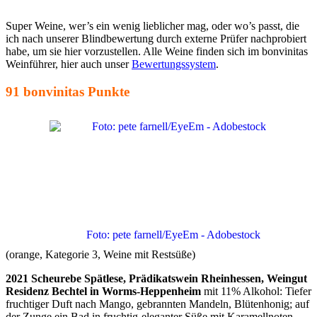
Super Weine, wer’s ein wenig lieblicher mag, oder wo’s passt, die
ich nach unserer Blindbewertung durch externe Prüfer nachprobiert
habe, um sie hier vorzustellen. Alle Weine finden sich im bonvinitas
Weinführer, hier auch unser
Bewertungssystem
.
91 bonvinitas Punkte
Foto: pete farnell/EyeEm - Adobestock
(orange, Kategorie 3, Weine mit Restsüße)
2021 Scheurebe Spätlese, Prädikatswein Rheinhessen, Weingut
Residenz Bechtel in Worms-Heppenheim
mit 11% Alkohol: Tiefer
fruchtiger Duft nach Mango, gebrannten Mandeln, Blütenhonig; auf
der Zunge ein Bad in fruchtig-eleganter Süße mit Karamellnoten