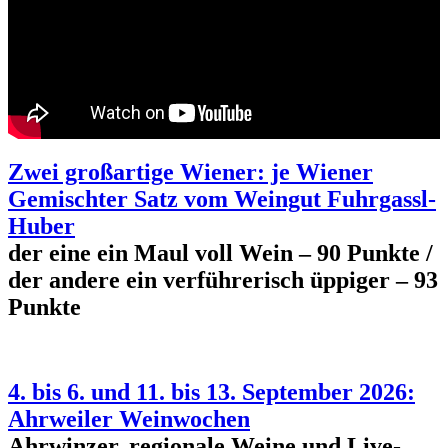
Zwei großartige Wiener: je Wiener
Gemischter Satz vom Weingut Fuhrgassl-
Huber
der eine ein Maul voll Wein – 90 Punkte /
der andere ein verführerisch üppiger – 93
Punkte
4. bis 6. und 11. bis 13. September 2026:
Ahrweiler Weinwochen
Ahrwinzer, regionale Weine und Live-