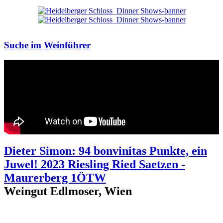
Suche im Weinführer
Dieter Simon: 94 bonvinitas Punkte, ein
Juwel! 2023 Riesling Ried Saetzen -
Maurerberg 1ÖTW
Weingut Edlmoser, Wien