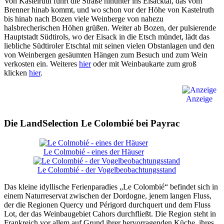
Von Kastelruth führt die Straße hinunter ins Eisacktal, das vom
Brenner hinab kommt, und wo schon vor der Höhe von Kastelruth
bis hinab nach Bozen viele Weinberge von nahezu
halsbrecherischen Höhen grüßen. Weiter ab Bozen, der pulsierende
Hauptstadt Südtirols, wo der Eisack in die Etsch mündet, lädt das
liebliche Südtiroler Etschtal mit seinen vielen Obstanlagen und den
von Weinbergen gesäumten Hängen zum Besuch und zum Wein
verkosten ein. Weiteres
hier
oder
mit Weinbaukarte zum groß
klicken
hier
.
Anzeige
Die LandSelection Le Colombié bei Payrac
Le Colmobié - eines der Häuser
Le Colombié - der Vogelbeobachtungsstand
Das kleine idyllische Ferienparadies „Le Colombié“ befindet sich in
einem Naturreservat zwischen der Dordogne, jenem langen Fluss,
der die Regionen Quercy und Périgord durchquert und dem Fluss
Lot, der das Weinbaugebiet Cahors durchfließt. Die Region steht in
Frankreich vor allem auf Grund ihrer hervorragenden Küche, ihres