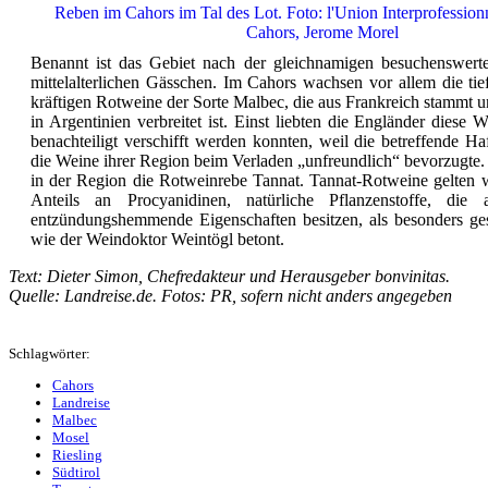
Reben im Cahors im Tal des Lot. Foto: l'Union Interprofession
Cahors, Jerome Morel
Benannt ist das Gebiet nach der gleichnamigen besuchenswerte
mittelalterlichen Gässchen. Im Cahors wachsen vor allem die ti
kräftigen Rotweine der Sorte Malbec, die aus Frankreich stammt u
in Argentinien verbreitet ist. Einst liebten die Engländer diese 
benachteiligt verschifft werden konnten, weil die betreffende H
die Weine ihrer Region beim Verladen „unfreundlich“ bevorzugte
in der Region die Rotweinrebe Tannat. Tannat-Rotweine gelten 
Anteils an Procyanidinen, natürliche Pflanzenstoffe, die a
entzündungshemmende Eigenschaften besitzen, als besonders ges
wie der Weindoktor Weintögl betont.
Text: Dieter Simon, Chefredakteur und Herausgeber bonvinitas.
Quelle: Landreise.de. Fotos: PR, sofern nicht anders angegeben
Schlagwörter:
Cahors
Landreise
Malbec
Mosel
Riesling
Südtirol