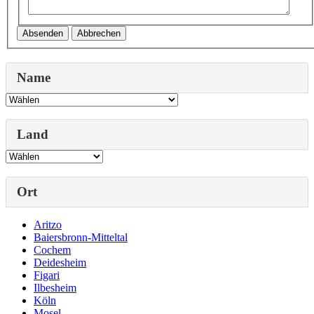
Absenden
Abbrechen
Name
Land
Ort
Aritzo
Baiersbronn-Mitteltal
Cochem
Deidesheim
Figari
Ilbesheim
Köln
Mosel