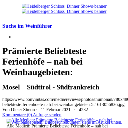
Suche im Weinführer
Prämierte Beliebteste
Ferienhöfe – nah bei
Weinbaugebieten:
Mosel – Südtirol - Südfrankreich
https://www.bonvinitas.com/media/reviews/photos/thumbnail/780x480
beliebteste-ferienhoefe-nah-bei-weinbaugebieten-5-1613056836.jpg
Von
Dieter Simon
· 11 Februar 2021 ·
4232
Kommentare (0)
Anfrage senden
Alle Medien: Prämierte Beliebteste Ferienhöfe – nah bei