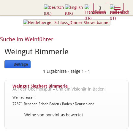
Toggle n
Suche im Weinführer
Weingut Bimmerle
Beiträge
1 Ergebnisse - zeige 1 - 1
Weingut Siegbert Bimmerle
Auf der Überholspur – und ein Visionär in Baden!
Weinadressen
77871 Renchen-Erlach Baden / Baden / Deutschland
Weine von bonvinitas bewertet