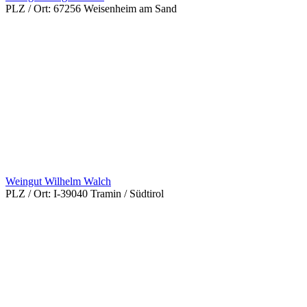
PLZ / Ort:
67256 Weisenheim am Sand
Weingut Wilhelm Walch
PLZ / Ort:
I-39040 Tramin / Südtirol