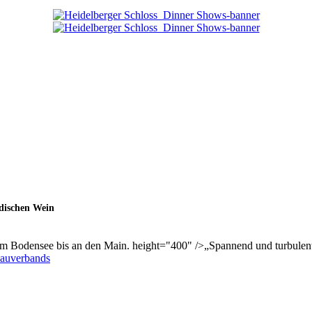
adischen Wein
om Bodensee bis an den Main. height="400" />„Spannend und turbulent h
bauverbands