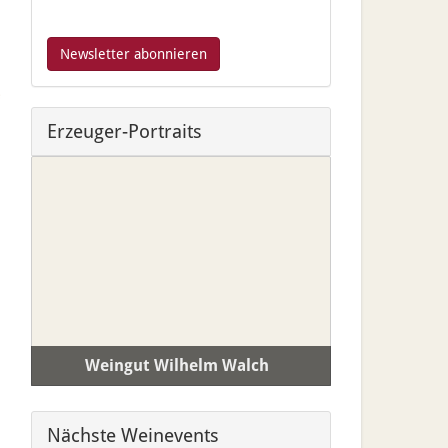
Erzeuger-Portraits
Weingut Wilhelm Walch
PLZ / Ort:
I-39040 Tramin / Südtirol
Nächste Weinevents