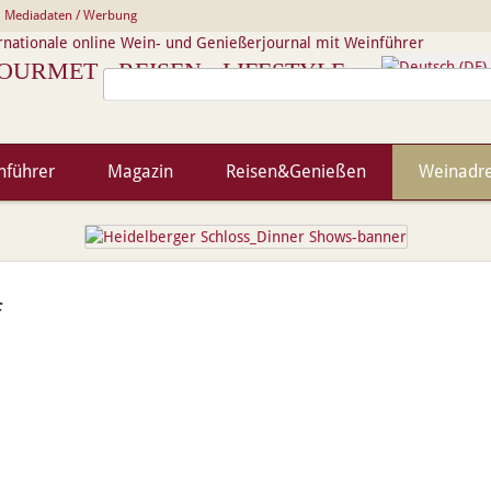
Mediadaten / Werbung
rnationale online Wein- und Genießerjournal mit Weinführer
OURMET · REISEN · LIFESTYLE
nführer
Magazin
Reisen&Genießen
Weinadr
f