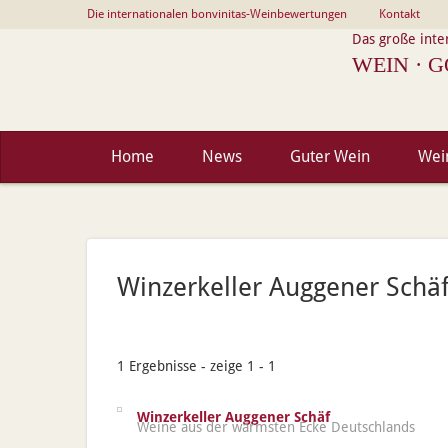
Die internationalen bonvinitas-Weinbewertungen
Kontakt
Das große inte
WEIN · G
Home
News
Guter Wein
Wei
Winzerkeller Auggener Schä
1 Ergebnisse - zeige 1 - 1
Winzerkeller Auggener Schäf
Weine aus der wärmsten Ecke Deutschlands