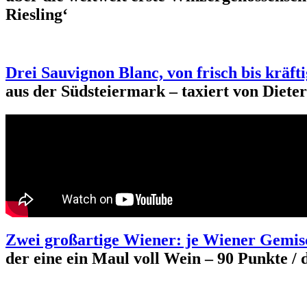
Riesling‘
Drei Sauvignon Blanc, von frisch bis kräf
aus der Südsteiermark – taxiert von Diet
Zwei großartige Wiener: je Wiener Gemis
der eine ein Maul voll Wein – 90 Punkte / 