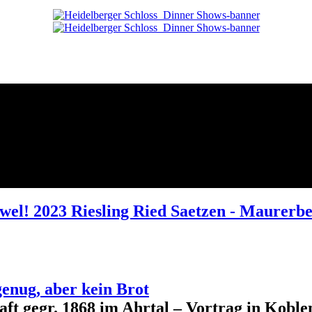
Juwel! 2023 Riesling Ried Saetzen - Maure
genug, aber kein Brot
aft gegr. 1868 im Ahrtal – Vortrag in Kobl