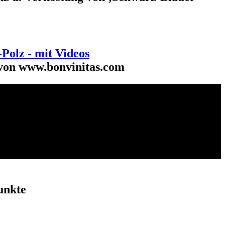
Polz - mit Videos
 von www.bonvinitas.com
unkte