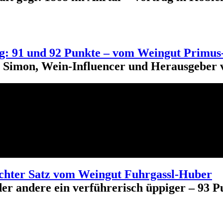
tig: 91 und 92 Punkte – vom Weingut Primus-
er Simon, Wein-Influencer und Herausgeber
chter Satz vom Weingut Fuhrgassl-Huber
der andere ein verführerisch üppiger – 93 P