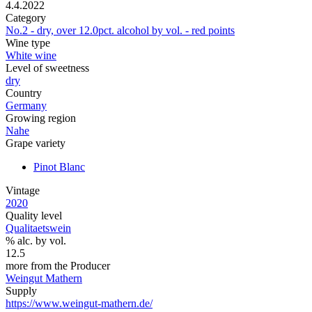
4.4.2022
Category
No.2 - dry, over 12.0pct. alcohol by vol. - red points
Wine type
White wine
Level of sweetness
dry
Country
Germany
Growing region
Nahe
Grape variety
Pinot Blanc
Vintage
2020
Quality level
Qualitaetswein
% alc. by vol.
12.5
more from the Producer
Weingut Mathern
Supply
https://www.weingut-mathern.de/